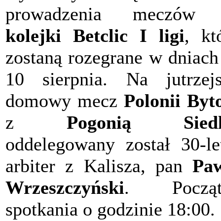
prowadzenia meczó
kolejki Betclic I ligi
, kt
zostaną rozegrane w dniach
10 sierpnia. Na jutrzej
domowy mecz
Polonii By
z
Pogonią Siedl
oddelegowany został 30-le
arbiter z Kalisza, pan
Pa
Wrzeszczyński
. Począt
spotkania o godzinie 18:00.