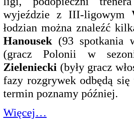
ligi, podopieczni trene
wyjeździe z III-ligowym
łodzian można znaleźć kil
Hanousek
(93 spotkania w
(gracz Polonii w sezo
Zieleniecki
(były gracz wło
fazy rozgrywek odbędą się 
termin poznamy później.
Więcej…