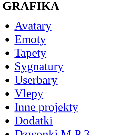
GRAFIKA
Avatary
Emoty
Tapety
Sygnatury
Userbary
Vlepy
Inne projekty
Dodatki
Dzwonki M P 3