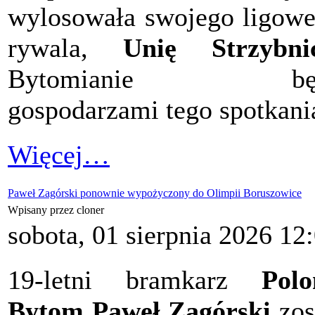
wylosowała swojego ligow
rywala,
Unię Strzybnic
Bytomianie bę
gospodarzami tego spotkani
Więcej…
Paweł Zagórski ponownie wypożyczony do Olimpii Boruszowice
Wpisany przez cloner
sobota, 01 sierpnia 2026 12
19-letni bramkarz
Polo
Bytom Paweł Zagórski
zos