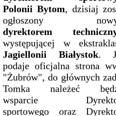
Polonii Bytom
, dzisiaj zos
ogłoszony now
dyrektorem techniczn
występującej w ekstrakla
Jagiellonii Białystok
. J
podaje oficjalna strona 
"Żubrów", do głównych za
Tomka należeć będz
wsparcie Dyrekto
sportowego oraz Dyrekt