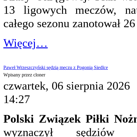
13 ligowych meczów, nat
całego sezonu zanotował 26 
Więcej…
Paweł Wrzeszczyński sędzią meczu z Pogonią Siedlce
Wpisany przez cloner
czwartek, 06 sierpnia 2026
14:27
Polski Związek Piłki Noż
wyznaczył sędziów 