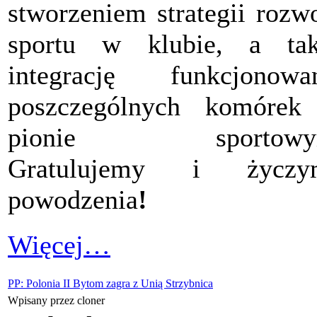
stworzeniem strategii rozw
sportu w klubie, a tak
integrację funkcjonowa
poszczególnych komórek
pionie sportowy
Gratulujemy i życzy
powodzenia
!
Więcej…
PP: Polonia II Bytom zagra z Unią Strzybnica
Wpisany przez cloner