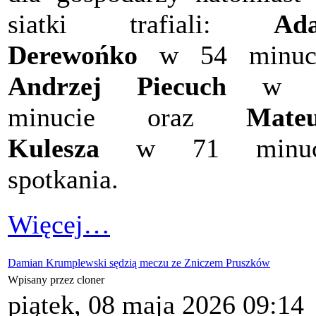
siatki trafiali:
Ad
Derewońko
w 54 minuci
Andrzej Piecuch
w 5
minucie oraz
Mateu
Kulesza
w 71 minuc
spotkania.
Więcej…
Damian Krumplewski sędzią meczu ze Zniczem Pruszków
Wpisany przez cloner
piątek, 08 maja 2026 09:14