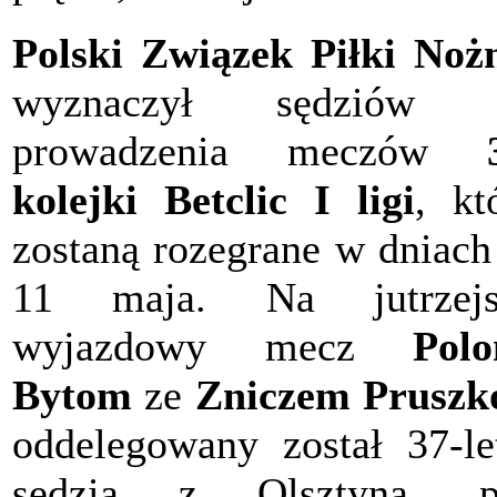
Polski Związek Piłki Noż
wyznaczył sędziów 
prowadzenia meczów
kolejki Betclic I ligi
, kt
zostaną rozegrane w dniach
11 maja. Na jutrzejs
wyjazdowy mecz
Polo
Bytom
ze
Zniczem Prusz
oddelegowany został 37-le
sędzia z Olsztyna, p