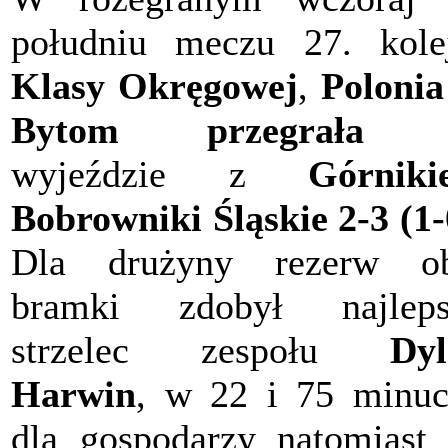
południu meczu 27. kole
Klasy Okręgowej
,
Polonia
Bytom przegrała
n
wyjeździe z
Górniki
Bobrowniki Śląskie 2-3 (1-
Dla drużyny rezerw ob
bramki zdobył najleps
strzelec zespołu
Dy
Harwin
, w 22 i 75 minuc
dla gospodarzy natomiast