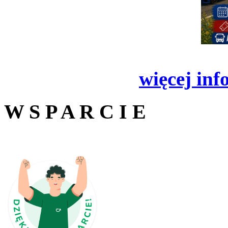
więcej inf
W S P A R C I E