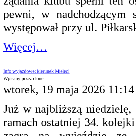
żądania klubu spełni ten o
pewni, w nadchodzącym s
występował przy ul. Piłkarsk
Więcej…
Info wyjazdowe: kierunek Mielec!
Wpisany przez cloner
wtorek, 19 maja 2026 11:14
Już w najbliższą niedzielę, 
ramach ostatniej 34. kolejki 
zagra na wyjeździe z