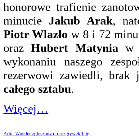
honorowe trafienie zanoto
minucie
Jakub Arak
, nat
Piotr Wlazło
w 8 i 72 minu
oraz
Hubert Matynia
w 4
wykonaniu naszego zespoł
rezerwowi zawiedli, brak
całego sztabu
.
Więcej…
Artur Winkler zgłoszony do rozgrywek I ligi