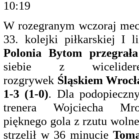
10:19
W rozegranym wczoraj me
33. kolejki piłkarskiej I li
Polonia Bytom przegrała
siebie z wicelider
rozgrywek
Śląskiem Wroc
1-3 (1-0)
. Dla podopieczn
trenera Wojciecha Mro
pięknego gola z rzutu woln
strzelił w 36 minucie
Toma