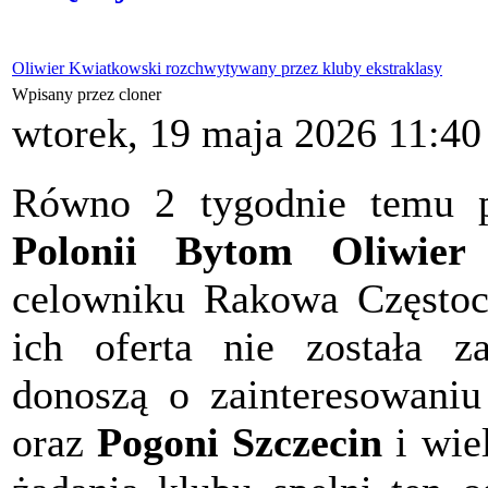
Oliwier Kwiatkowski rozchwytywany przez kluby ekstraklasy
Wpisany przez cloner
wtorek, 19 maja 2026 11:40
Równo 2 tygodnie temu pi
Polonii Bytom Oliwier
celowniku Rakowa Częstoch
ich oferta nie została z
donoszą o zainteresowani
oraz
Pogoni Szczecin
i wie