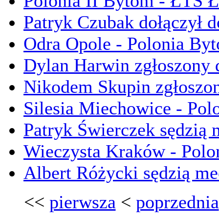
Polonia II Bytom - ŁTS Ł
Patryk Czubak dołączył d
Odra Opole - Polonia Byt
Dylan Harwin zgłoszony d
Nikodem Skupin zgłoszony
Silesia Miechowice - Polo
Patryk Świerczek sędzią
Wieczysta Kraków - Polo
Albert Różycki sędzią m
<<
pierwsza
<
poprzednia