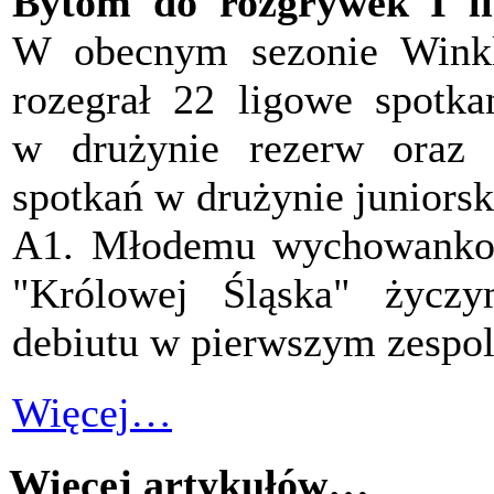
Bytom do rozgrywek I li
W obecnym sezonie Wink
rozegrał 22 ligowe spotka
w drużynie rezerw oraz
spotkań w drużynie juniorsk
A1. Młodemu wychowanko
"Królowej Śląska" życz
debiutu w pierwszym zespo
Więcej…
Więcej artykułów…