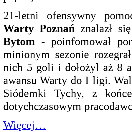
21-letni ofensywny pom
Warty Poznań
znalazł si
Bytom
- poinfomował por
minionym sezonie rozegrał 
nich 5 goli i dołożył aż 8 
awansu Warty do I ligi. Wa
Siódemki Tychy, z końc
dotychczasowym pracodaw
Więcej…