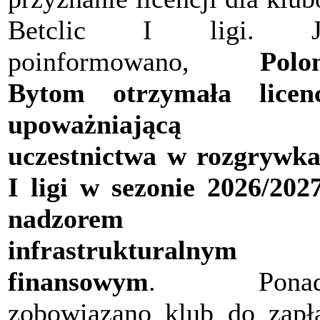
Betclic I ligi. J
poinformowano,
Polo
Bytom otrzymała licenc
upoważniającą 
uczestnictwa w rozgrywk
I ligi w sezonie 2026/202
nadzorem
infrastrukturalnym
finansowym
. Ponad
zobowiązano klub do zapł