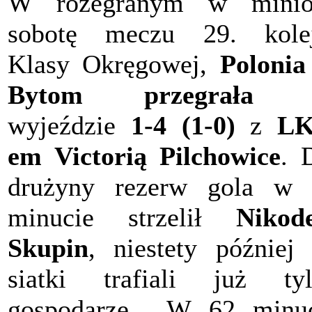
W rozegranym w minio
sobotę meczu 29. kolej
Klasy Okręgowej,
Polonia
Bytom przegrała
n
wyjeździe
1-4 (1-0)
z
LK
em Victorią Pilchowice
. 
drużyny rezerw gola w 
minucie strzelił
Nikod
Skupin
, niestety później
siatki trafiali już ty
gospodarze... W 62 minu