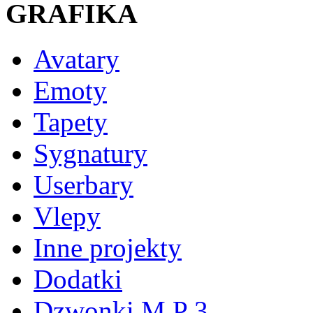
GRAFIKA
Avatary
Emoty
Tapety
Sygnatury
Userbary
Vlepy
Inne projekty
Dodatki
Dzwonki M P 3