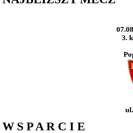
07.08
3. k
Po
ul
W S P A R C I E