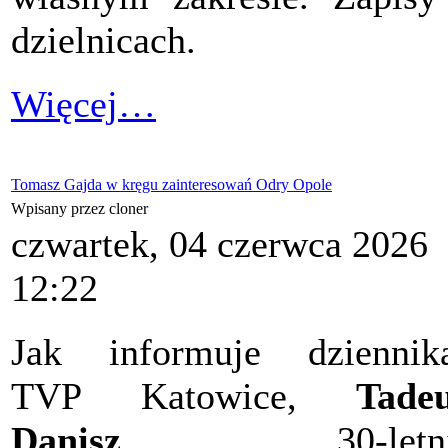
dzielnicach.
Więcej…
Tomasz Gajda w kręgu zainteresowań Odry Opole
Wpisany przez cloner
czwartek, 04 czerwca 2026
12:22
Jak informuje dziennik
TVP Katowice,
Tade
Danisz
, 30-letn