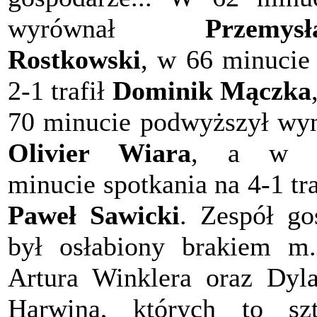
wyrównał
Przemysł
Rostkowski
, w 66 minucie
2-1 trafił
Dominik Mączka
70 minucie podwyższył wy
Olivier Wiara
, a w 
minucie spotkania na 4-1 tra
Paweł Sawicki
. Zespół go
był osłabiony brakiem m.
Artura Winklera oraz Dyl
Harwina, których to sz