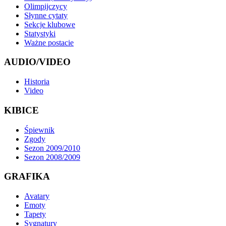
Olimpijczycy
Słynne cytaty
Sekcje klubowe
Statystyki
Ważne postacie
AUDIO/VIDEO
Historia
Video
KIBICE
Śpiewnik
Zgody
Sezon 2009/2010
Sezon 2008/2009
GRAFIKA
Avatary
Emoty
Tapety
Sygnatury