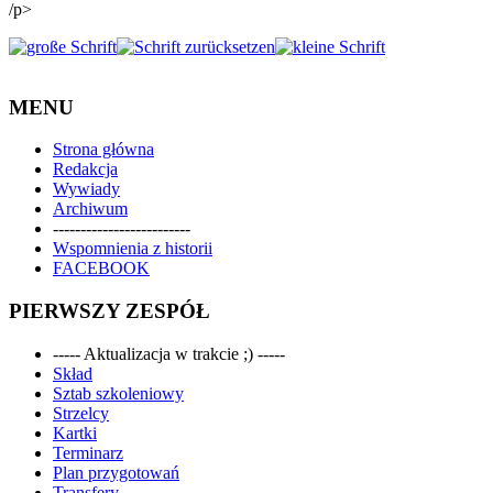
/p>
MENU
Strona główna
Redakcja
Wywiady
Archiwum
-------------------------
Wspomnienia z historii
FACEBOOK
PIERWSZY ZESPÓŁ
----- Aktualizacja w trakcie ;) -----
Skład
Sztab szkoleniowy
Strzelcy
Kartki
Terminarz
Plan przygotowań
Transfery