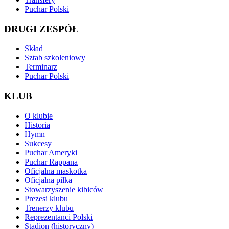
Puchar Polski
DRUGI ZESPÓŁ
Skład
Sztab szkoleniowy
Terminarz
Puchar Polski
KLUB
O klubie
Historia
Hymn
Sukcesy
Puchar Ameryki
Puchar Rappana
Oficjalna maskotka
Oficjalna piłka
Stowarzyszenie kibiców
Prezesi klubu
Trenerzy klubu
Reprezentanci Polski
Stadion (historyczny)