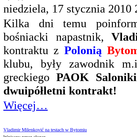
niedziela, 17 stycznia 2010
Kilka dni temu poinfor
bośniacki napastnik,
Vlad
kontraktu z
Polonią
Byto
klubu, były zawodnik m.
greckiego
PAOK Saloniki
dwuipółletni kontrakt!
Więcej…
Vladimir Milenković na testach w Bytomiu