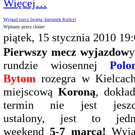
Więcej…
Wyjazd rzecz święta, kierunek Kielce!
Wpisany przez cloner
piątek, 15 stycznia 2010 19
Pierwszy mecz wyjazdow
y
rundzie wiosennej
Polo
Bytom
rozegra w Kielcac
miejscową
Koroną
, dokła
termin nie jest jeszc
ustalony, jest to jedn
weekend
5-7 marca!
Wyja