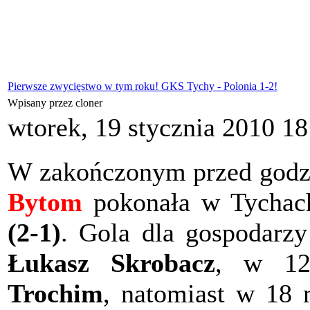
Pierwsze zwycięstwo w tym roku! GKS Tychy - Polonia 1-2!
Wpisany przez cloner
wtorek, 19 stycznia 2010 18
W zakończonym przed godz
Bytom
pokonała w Tychac
(2-1)
. Gola dla gospodarzy 
Łukasz Skrobacz
, w 12
Trochim
, natomiast w 18 