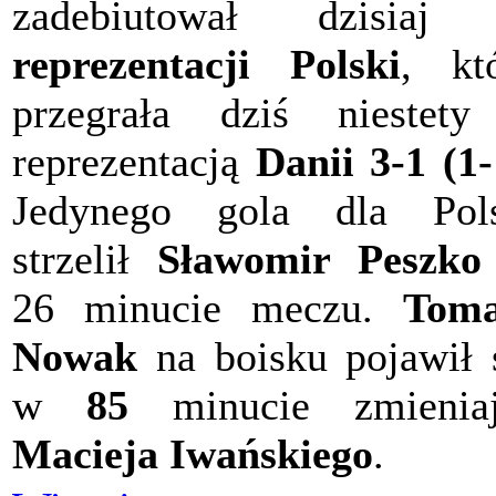
zadebiutował dzisiaj
reprezentacji Polski
, kt
przegrała dziś niestet
reprezentacją
Danii 3-1 (1-
Jedynego gola dla Pols
strzelił
Sławomir Peszko
26 minucie meczu.
Toma
Nowak
na boisku pojawił 
w
85
minucie zmieniaj
Macieja Iwańskiego
.