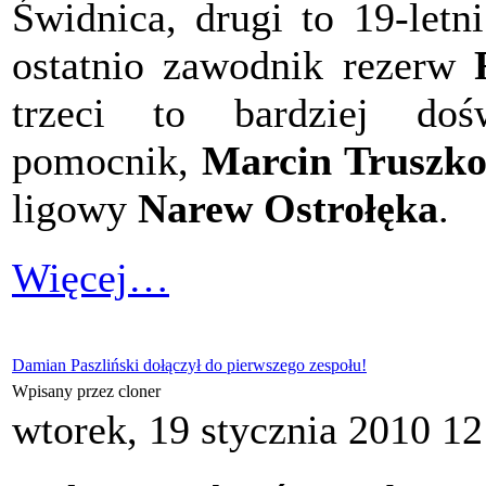
Świdnica, drugi to 19-letn
ostatnio zawodnik rezerw
trzeci to bardziej doś
pomocnik,
Marcin Truszk
ligowy
Narew Ostrołęka
.
Więcej…
Damian Paszliński dołączył do pierwszego zespołu!
Wpisany przez cloner
wtorek, 19 stycznia 2010 12