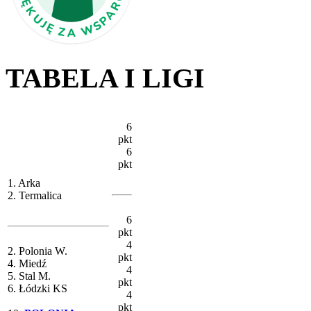
TABELA I LIGI
6
pkt
6
pkt
1. Arka
2. Termalica
6
pkt
4
2. Polonia W.
pkt
4. Miedź
4
5. Stal M.
pkt
6. Łódzki KS
4
pkt