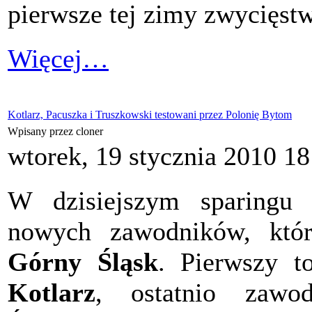
pierwsze tej zimy zwycięstw
Więcej…
Kotlarz, Pacuszka i Truszkowski testowani przez Polonię Bytom
Wpisany przez cloner
wtorek, 19 stycznia 2010 18
W dzisiejszym sparing
nowych zawodników, któr
Górny Śląsk
. Pierwszy t
Kotlarz
, ostatnio zawodn