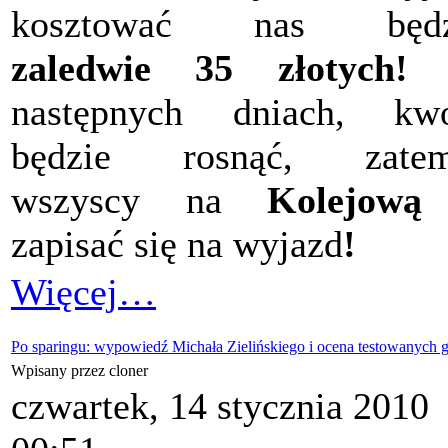
kosztować nas będz
zaledwie 35 złotych!
następnych dniach, kwo
będzie rosnąć, zatem.
wszyscy na
Kolejową
zapisać się na wyjazd
!
Więcej…
Po sparingu: wypowiedź Michała Zielińskiego i ocena testowanych 
Wpisany przez cloner
czwartek, 14 stycznia 2010