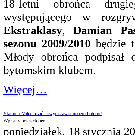
18-letni obrońca drug
występującego w rozgr
Ekstraklasy
,
Damian Pas
sezonu 2009/2010
będzie t
Młody obrońca podpisał 
bytomskim klubem.
Więcej…
Vladimir Milenković nowym zawodnikiem Polonii!
Wpisany przez cloner
poniedziałek, 18 stycznia 2