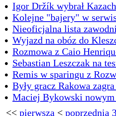
Igor Držík wybrał Kazach
Kolejne "bajery" w serwis
Nieoficjalna lista zawod
Wyjazd na obóz do Kles
Rozmowa z Caio Henriqu
Sebastian Leszczak na te
Remis w sparingu z Rozw
Były gracz Rakowa zagra 
Maciej Bykowski nowym 
<<
pierwsza
<
poprzednia