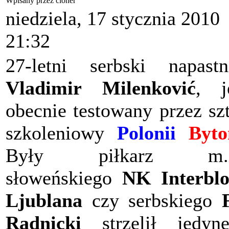
Wpisany przez cloner
niedziela, 17 stycznia 2010
21:32
27-letni serbski napastn
Vladimir Milenković
, j
obecnie testowany przez sz
szkoleniowy
Polonii
Byt
Były piłkarz m.i
słoweńskiego
NK Interbl
Ljublana
czy serbskiego
Radnicki
strzelił jedyn