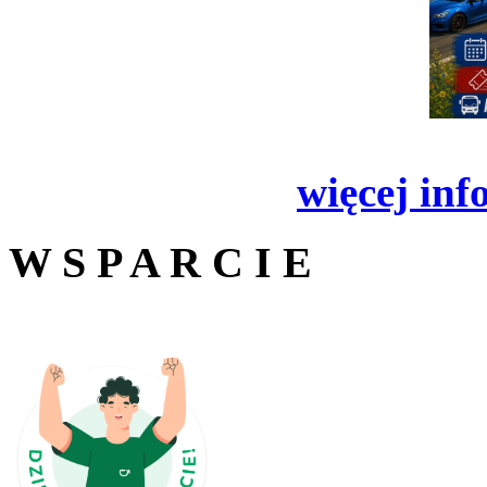
więcej inf
W S P A R C I E