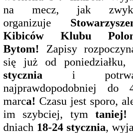
na mecz, jak zwykl
organizuje
Stowarzysze
Kibiców Klubu Polon
Bytom!
Zapisy rozpoczyn
się już od poniedziałku
stycznia
i potrwa
najprawdopodobniej do 
marc
a!
Czasu jest sporo, ale
im szybciej, tym
taniej!
dniach
18-24 stycznia
, wyj