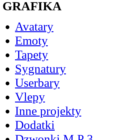
GRAFIKA
Avatary
Emoty
Tapety
Sygnatury
Userbary
Vlepy
Inne projekty
Dodatki
Dzwonki M P 3