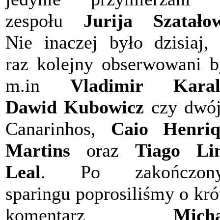
zespołu
Jurija Szatało
Nie inaczej było dzisiaj,
raz kolejny obserwowani b
m.in
Vladimir Karal
Dawid Kubowicz
czy dwó
Canarinhos,
Caio Henriq
Martins
oraz
Tiago Li
Leal
. Po zakończon
sparingu poprosiliśmy o kró
komentarz
Mich