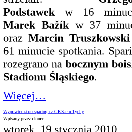
Podstawek
w 16 minuci
Marek Bažík
w 37 minuc
oraz
Marcin Truszkowski
61 minucie spotkania. Spar
rozegrano na
bocznym boi
Stadionu Śląskiego
.
Więcej…
Wypowiedzi po sparingu z GKS-em Tychy
Wpisany przez cloner
wtorek, 19 stycznia 2010