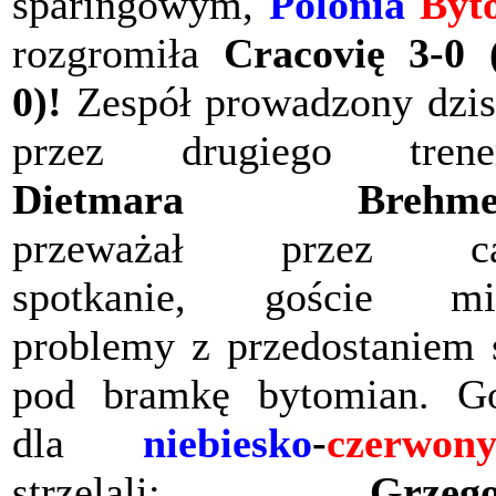
sparingowym,
Polonia
Byt
rozgromiła
Cracovię 3-0 
0)!
Zespół prowadzony dzis
przez drugiego trener
Dietmara Brehme
przeważał przez ca
spotkanie, goście mie
problemy z przedostaniem 
pod bramkę bytomian. G
dla
niebiesko
-
czerwon
strzelali:
Grzeg