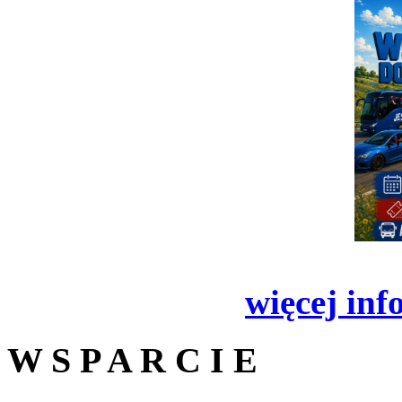
więcej inf
W S P A R C I E