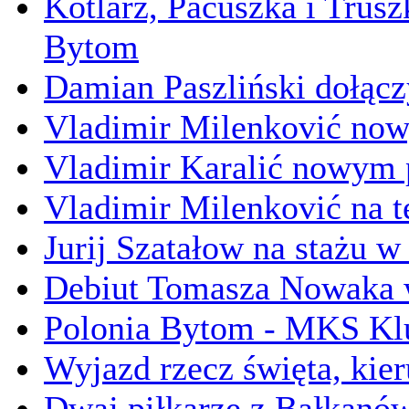
Kotlarz, Pacuszka i Trusz
Bytom
Damian Paszliński dołącz
Vladimir Milenković now
Vladimir Karalić nowym 
Vladimir Milenković na 
Jurij Szatałow na stażu 
Debiut Tomasza Nowaka w
Polonia Bytom - MKS Kl
Wyjazd rzecz święta, kie
Dwaj piłkarze z Bałkanó