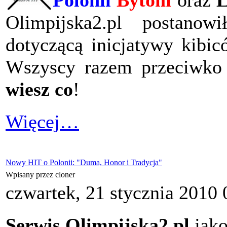
Polonii
Bytom
oraz
L
Olimpijska2.pl postanow
dotyczącą inicjatywy kibi
Wszyscy razem przeciwko 
wiesz co
!
Więcej…
Nowy HIT o Polonii: "Duma, Honor i Tradycja"
Wpisany przez cloner
czwartek, 21 stycznia 2010 
Serwis Olimpijska2.pl
jako