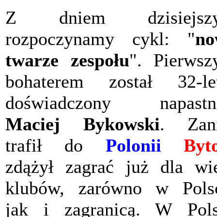
Z dniem dzisiejsz
rozpoczynamy cykl: "
no
twarze zespołu
". Pierws
bohaterem został 32-le
doświadczony napastni
Maciej Bykowski
. Zan
trafił do
Polonii
Byt
zdążył zagrać już dla wi
klubów, zarówno w Pols
jak i zagranicą. W Pol