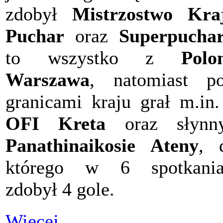
zdobył
Mistrzostwo Kra
Puchar
oraz
Superpucha
to wszystko z
Polo
Warszawa
, natomiast p
granicami kraju grał m.in
OFI Kreta
oraz słynn
Panathinaikosie Ateny
, 
którego w 6 spotkania
zdobył 4 gole.
Więcej…