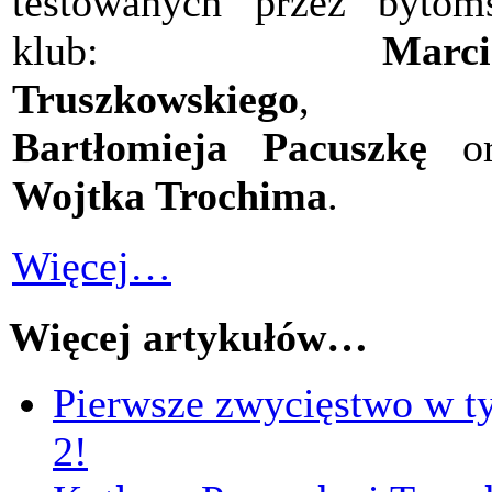
testowanych przez bytom
klub:
Marci
Truszkowskiego
,
Bartłomieja Pacuszkę
or
Wojtka Trochima
.
Więcej…
Więcej artykułów…
Pierwsze zwycięstwo w t
2!