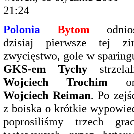
21:24
Polonia
Bytom
odnios
dzisiaj pierwsze tej z
zwycięstwo, gole w sparing
GKS-em Tychy
strzelal
Wojciech Trochim
or
Wojciech Reiman
. Po zejś
z boiska o krótkie wypowie
poprosiliśmy trzech gra