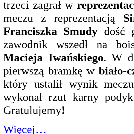
trzeci zagrał w
reprezentacj
meczu z reprezentacją
S
Franciszka Smudy
dość g
zawodnik wszedł na b
Macieja Iwańskiego
. W dz
pierwszą bramkę w
biało-
który ustalił wynik mec
wykonał rzut karny pody
Gratulujemy
!
Więcej…