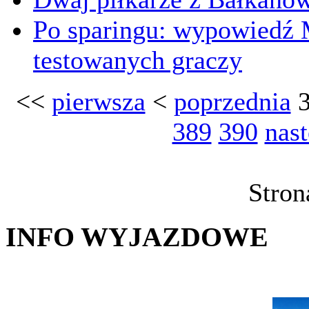
Po sparingu: wypowiedź M
testowanych graczy
<<
pierwsza
<
poprzednia
389
390
nas
Stron
INFO WYJAZDOWE