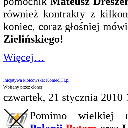
pomocnik
Mateusz Dresze
również kontrakty z kilko
koniec, coraz głośniej mówi
Zielińskiego!
Więcej…
Inicjatywa kibicowska: KoniecITI.pl
Wpisany przez cloner
czwartek, 21 stycznia 2010 
Pomimo wielkiej n