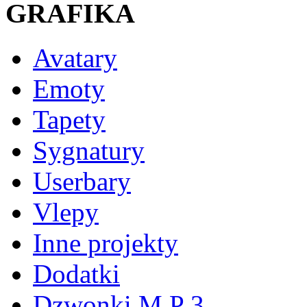
GRAFIKA
Avatary
Emoty
Tapety
Sygnatury
Userbary
Vlepy
Inne projekty
Dodatki
Dzwonki M P 3