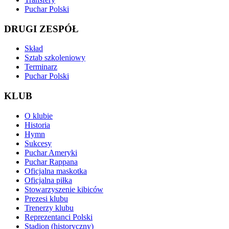
Puchar Polski
DRUGI ZESPÓŁ
Skład
Sztab szkoleniowy
Terminarz
Puchar Polski
KLUB
O klubie
Historia
Hymn
Sukcesy
Puchar Ameryki
Puchar Rappana
Oficjalna maskotka
Oficjalna piłka
Stowarzyszenie kibiców
Prezesi klubu
Trenerzy klubu
Reprezentanci Polski
Stadion (historyczny)