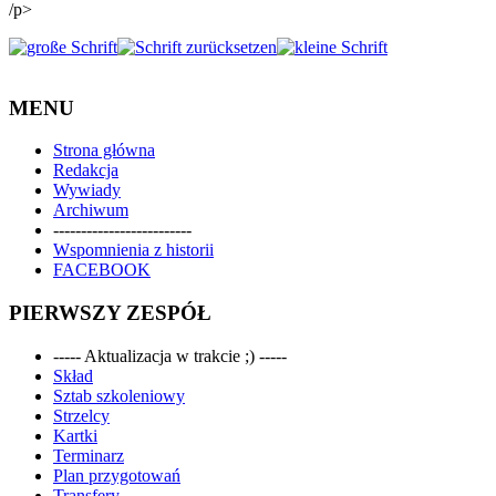
/p>
MENU
Strona główna
Redakcja
Wywiady
Archiwum
-------------------------
Wspomnienia z historii
FACEBOOK
PIERWSZY ZESPÓŁ
----- Aktualizacja w trakcie ;) -----
Skład
Sztab szkoleniowy
Strzelcy
Kartki
Terminarz
Plan przygotowań
Transfery