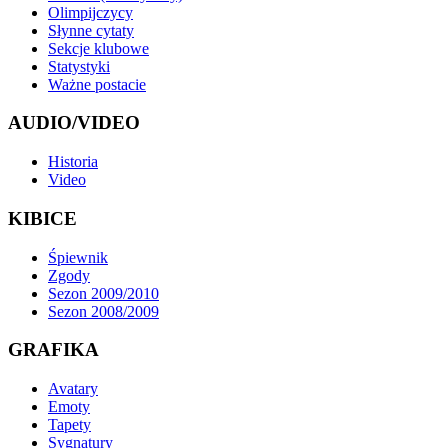
Olimpijczycy
Słynne cytaty
Sekcje klubowe
Statystyki
Ważne postacie
AUDIO/VIDEO
Historia
Video
KIBICE
Śpiewnik
Zgody
Sezon 2009/2010
Sezon 2008/2009
GRAFIKA
Avatary
Emoty
Tapety
Sygnatury