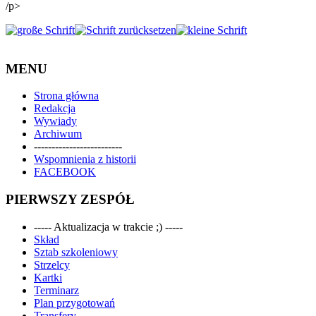
/p>
MENU
Strona główna
Redakcja
Wywiady
Archiwum
-------------------------
Wspomnienia z historii
FACEBOOK
PIERWSZY ZESPÓŁ
----- Aktualizacja w trakcie ;) -----
Skład
Sztab szkoleniowy
Strzelcy
Kartki
Terminarz
Plan przygotowań
Transfery