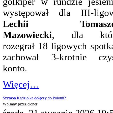
golkiper w rundzie jesien
występował dla III-ligo
Lechii Tomasz
Mazowiecki
, dla któr
rozegrał 18 ligowych spotk
zachował 3-krotnie czy
konto.
Więcej…
Szymon Kądziołka dołączy do Polonii?
Wpisany przez cloner