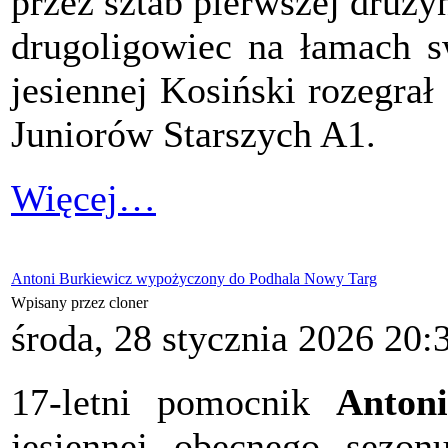
przez sztab pierwszej druż
drugoligowiec na łamach s
jesiennej Kosiński rozegra
Juniorów Starszych A1.
Więcej…
Antoni Burkiewicz wypożyczony do Podhala Nowy Targ
Wpisany przez cloner
środa, 28 stycznia 2026 20:
17-letni pomocnik
Anton
jesiennej obecnego sezo