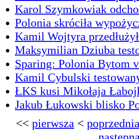
Karol Szymkowiak odchod
Polonia skróciła wypoży
Kamil Wojtyra przedłużył
Maksymilian Dziuba tes
Sparing: Polonia Bytom v
Kamil Cybulski testowany
ŁKS kusi Mikołaja Łaboj
Jakub Łukowski blisko Po
<<
pierwsza
<
poprzedni
następn