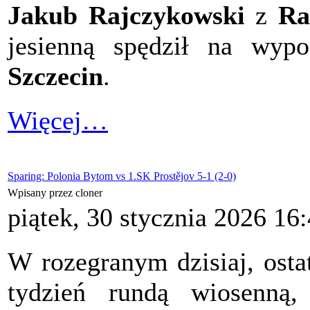
Jakub Rajczykowski
z
Ra
jesienną spędził na wyp
Szczecin
.
Więcej…
Sparing: Polonia Bytom vs 1.SK Prostějov 5-1 (2-0)
Wpisany przez cloner
piątek, 30 stycznia 2026 16
W rozegranym dzisiaj, osta
tydzień rundą wiosenn