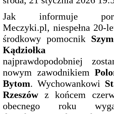
środa, 21 stycznia 2026 19:
Jak informuje port
Meczyki.pl, niespełna 20-le
środkowy pomocnik
Szym
Kądziołka
najprawdopodobniej zosta
nowym zawodnikiem
Polo
Bytom
. Wychowankowi
St
Rzeszów
z końcem czerw
obecnego roku wyga