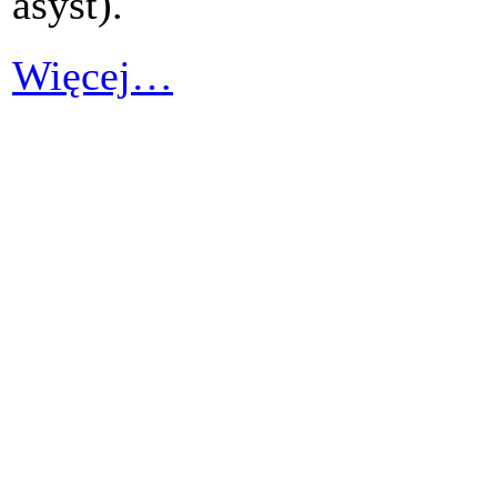
asyst).
Więcej…