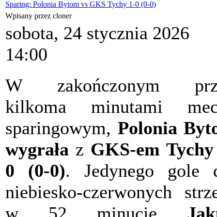
Sparing: Polonia Bytom vs GKS Tychy 1-0 (0-0)
Wpisany przez cloner
sobota, 24 stycznia 2026
14:00
W zakończonym prz
kilkoma minutami mec
sparingowym,
Polonia By
wygrała
z
GKS-em Tychy 
0 (0-0)
. Jedynego gole 
niebiesko-czerwonych strze
w 52 minucie
Jak