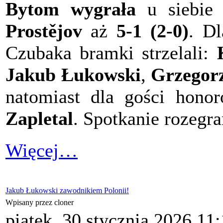
Bytom wygrała
u siebie
Prostějov
aż
5-1 (2-0)
. Dl
Czubaka bramki strzelali:
Jakub Łukowski
,
Grzegor
natomiast dla gości hono
Zapletal
. Spotkanie rozegr
Więcej…
Jakub Łukowski zawodnikiem Polonii!
Wpisany przez cloner
piątek, 30 stycznia 2026 11