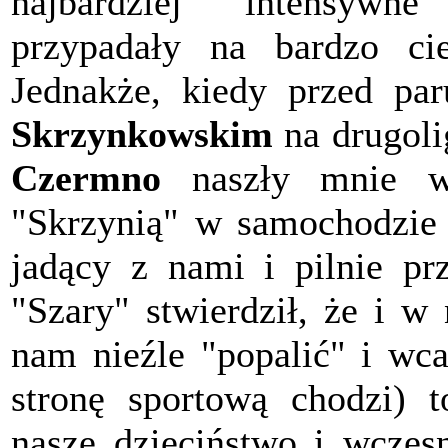
najbardziej "intensywn
przypadały na bardzo ci
Jednakże, kiedy przed pa
Skrzynkowskim
na drugol
Czermno
naszły mnie wą
"Skrzynią" w samochodzie "
jadący z nami i pilnie pr
"Szary" stwierdził, że i w
nam nieźle "popalić" i wca
stronę sportową chodzi) t
nasze dzieciństwo i wczes