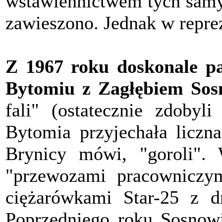
wstawiennictwem tych samy
zawieszono. Jednak w repreze
Z 1967 roku doskonale p
Bytomiu z Zagłębiem Sos
fali" (ostatecznie zdobyli
Bytomia przyjechała liczna
Brynicy mówi, "goroli".
"przewozami pracowniczym
ciężarówkami Star-25 z 
Poprzedniego roku Sosnowi