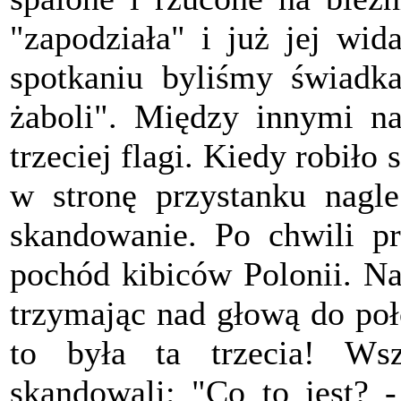
"zapodziała" i już jej wi
spotkaniu byliśmy świadk
żaboli". Między innymi na
trzeciej flagi. Kiedy robiło
w stronę przystanku nagle
skandowanie. Po chwili pr
pochód kibiców Polonii. N
trzymając nad głową do poł
to była ta trzecia! Ws
skandowali: "Co to jest? 