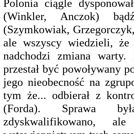
Polonia ciągle dysponowa
(Winkler, Anczok) bą
(Szymkowiak, Grzegorczyk, 
ale wszyscy wiedzieli, że 
nadchodzi zmiana warty. L
przestał być powoływany po
jego nieobecność na zgru
tym że... odbierał z kontr
(Forda). Sprawa by
zdyskwalifikowano, a