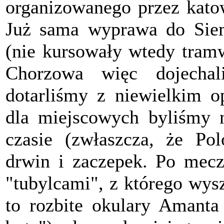
organizowanego przez katow
Już sama wyprawa do Siem
(nie kursowały wtedy tram
Chorzowa więc dojechal
dotarliśmy z niewielkim o
dla miejscowych byliśmy n
czasie (zwłaszcza, że Po
drwin i zaczepek. Po mecz
"tubylcami", z którego wys
to rozbite okulary Amanta