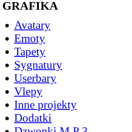
GRAFIKA
Avatary
Emoty
Tapety
Sygnatury
Userbary
Vlepy
Inne projekty
Dodatki
Dzwonki M P 3