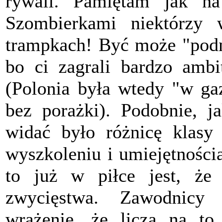
rywali. Pamiętam jak n
Szombierkami niektórzy w
trampkach! Być może "podn
bo ci zagrali bardzo ambi
(Polonia była wtedy "w gaz
bez porażki). Podobnie, 
widać było różnicę klasy
wyszkoleniu i umiejętnościa
to już w piłce jest, że
zwycięstwa. Zawodnicy 
wrażenie, że liczą na to