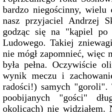
bardzo niegościnny, wielu 
nasz przyjaciel Andrzej S
godząc się na "kąpiel po
Ludowego. Takiej zniewagi
nie mógł zapomnieć, więc m
była pełna. Oczywiście ol
wynik meczu i zachowanie
radości!) samych "goroli".
poobijanych "gości" dł
okolicach) nie widziałem.