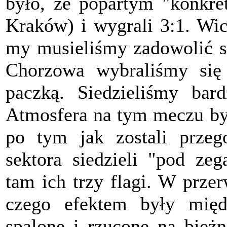
było, że popartym "konkre
Kraków) i wygrali 3:1. Wic
my musieliśmy zadowolić si
Chorzowa wybraliśmy się 
paczką. Siedzieliśmy bard
Atmosfera na tym meczu był
po tym jak zostali przego
sektora siedzieli "pod ze
tam ich trzy flagi. W przer
czego efektem były międ
spalone i rzucone na bieżn