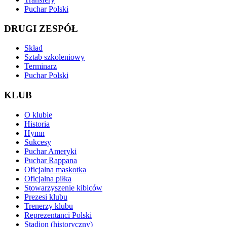
Puchar Polski
DRUGI ZESPÓŁ
Skład
Sztab szkoleniowy
Terminarz
Puchar Polski
KLUB
O klubie
Historia
Hymn
Sukcesy
Puchar Ameryki
Puchar Rappana
Oficjalna maskotka
Oficjalna piłka
Stowarzyszenie kibiców
Prezesi klubu
Trenerzy klubu
Reprezentanci Polski
Stadion (historyczny)