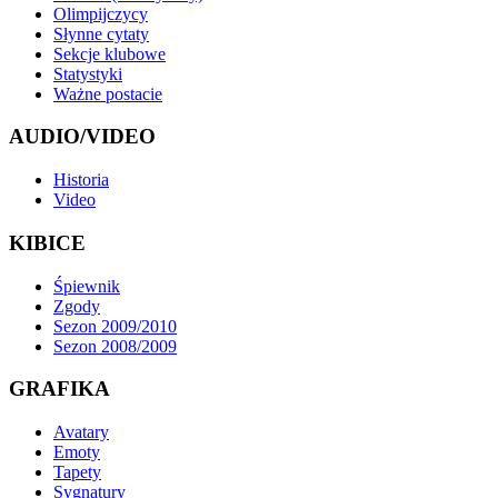
Olimpijczycy
Słynne cytaty
Sekcje klubowe
Statystyki
Ważne postacie
AUDIO/VIDEO
Historia
Video
KIBICE
Śpiewnik
Zgody
Sezon 2009/2010
Sezon 2008/2009
GRAFIKA
Avatary
Emoty
Tapety
Sygnatury