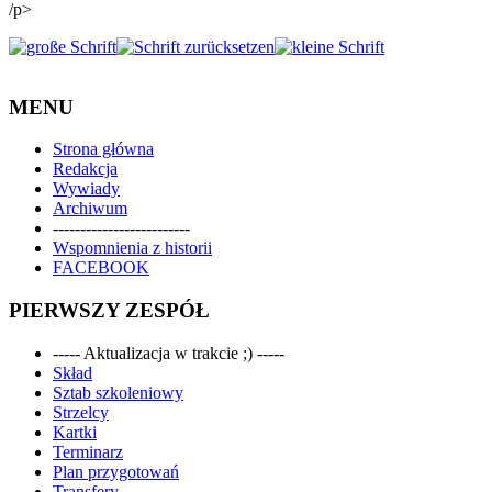
/p>
MENU
Strona główna
Redakcja
Wywiady
Archiwum
-------------------------
Wspomnienia z historii
FACEBOOK
PIERWSZY ZESPÓŁ
----- Aktualizacja w trakcie ;) -----
Skład
Sztab szkoleniowy
Strzelcy
Kartki
Terminarz
Plan przygotowań
Transfery