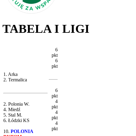
TABELA I LIGI
6
pkt
6
pkt
1. Arka
2. Termalica
6
pkt
4
2. Polonia W.
pkt
4. Miedź
4
5. Stal M.
pkt
6. Łódzki KS
4
pkt
10.
POLONIA