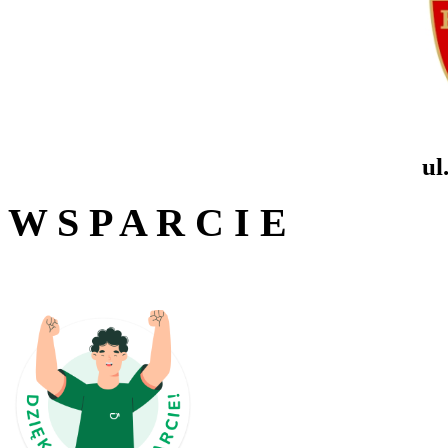
ul
W S P A R C I E