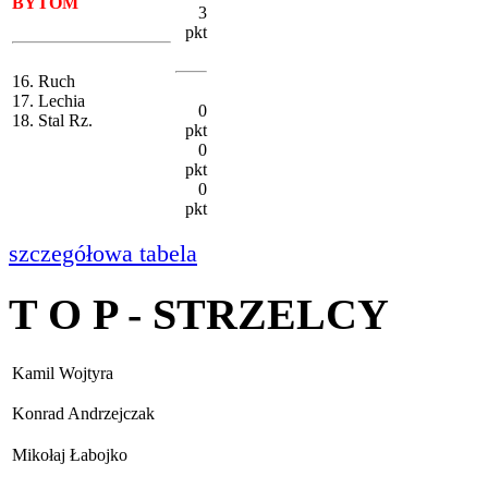
BYTOM
3
pkt
16. Ruch
17. Lechia
0
18. Stal Rz.
pkt
0
pkt
0
pkt
szczegółowa tabela
T O P - STRZELCY
Kamil Wojtyra
Konrad Andrzejczak
Mikołaj Łabojko