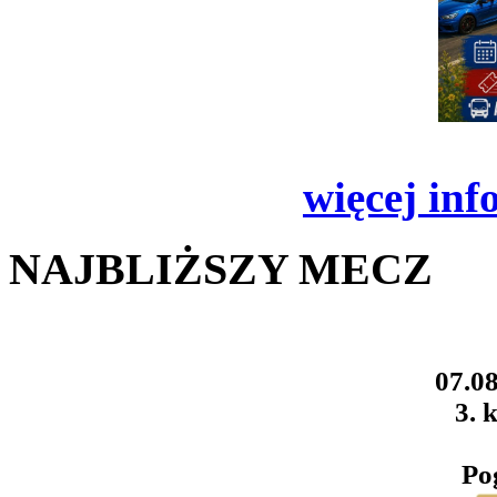
więcej inf
NAJBLIŻSZY MECZ
07.08
3. k
Po