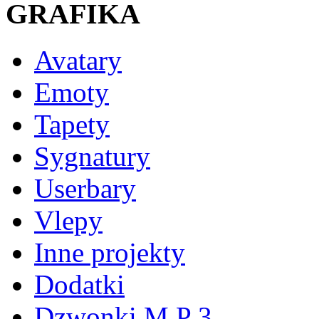
GRAFIKA
Avatary
Emoty
Tapety
Sygnatury
Userbary
Vlepy
Inne projekty
Dodatki
Dzwonki M P 3