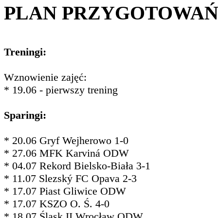
PLAN PRZYGOTOWA
Treningi:
Wznowienie zajęć:
* 19.06 - pierwszy trening
Sparingi:
* 20.06 Gryf Wejherowo 1-0
* 27.06 MFK Karviná ODW
* 04.07 Rekord Bielsko-Biała 3-1
* 11.07 Slezský FC Opava 2-3
* 17.07 Piast Gliwice ODW
* 17.07 KSZO O. Ś. 4-0
* 18.07 Śląsk II Wrocław ODW