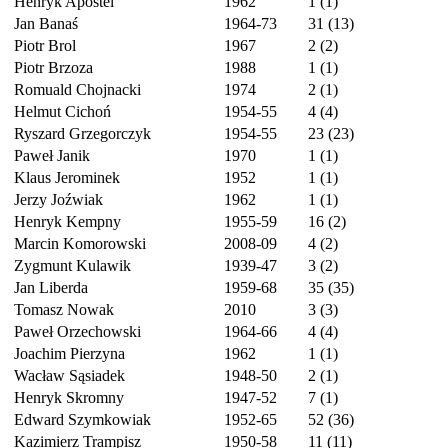
Henryk Apostel
1962
1 (1)
Jan Banaś
1964-73
31 (13)
Piotr Brol
1967
2 (2)
Piotr Brzoza
1988
1 (1)
Romuald Chojnacki
1974
2 (1)
Helmut Cichoń
1954-55
4 (4)
Ryszard Grzegorczyk
1954-55
23 (23)
Paweł Janik
1970
1 (1)
Klaus Jerominek
1952
1 (1)
Jerzy Joźwiak
1962
1 (1)
Henryk Kempny
1955-59
16 (2)
Marcin Komorowski
2008-09
4 (2)
Zygmunt Kulawik
1939-47
3 (2)
Jan Liberda
1959-68
35 (35)
Tomasz Nowak
2010
3 (3)
Paweł Orzechowski
1964-66
4 (4)
Joachim Pierzyna
1962
1 (1)
Wacław Sąsiadek
1948-50
2 (1)
Henryk Skromny
1947-52
7 (1)
Edward Szymkowiak
1952-65
52 (36)
Kazimierz Trampisz
1950-58
11 (11)