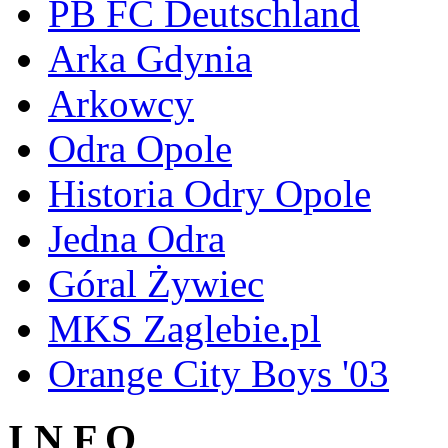
PB FC Deutschland
Arka Gdynia
Arkowcy
Odra Opole
Historia Odry Opole
Jedna Odra
Góral Żywiec
MKS Zaglebie.pl
Orange City Boys '03
I N F O