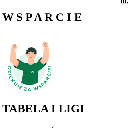
ul
W S P A R C I E
TABELA I LIGI