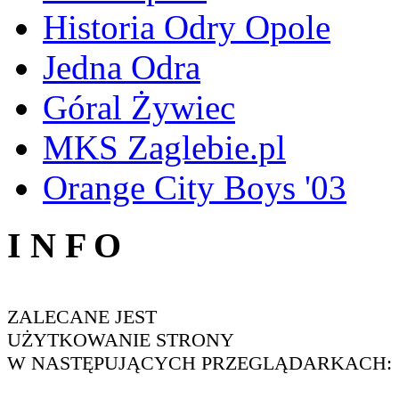
Historia Odry Opole
Jedna Odra
Góral Żywiec
MKS Zaglebie.pl
Orange City Boys '03
I N F O
ZALECANE JEST
UŻYTKOWANIE STRONY
W NASTĘPUJĄCYCH PRZEGLĄDARKACH: