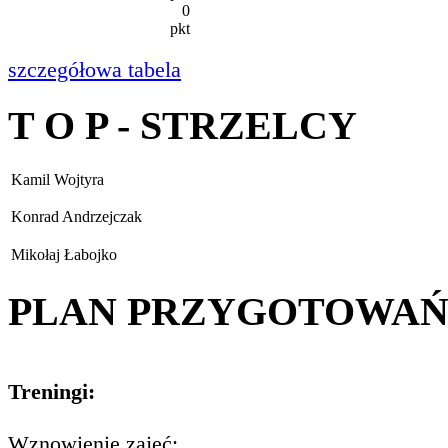
0
pkt
szczegółowa tabela
T O P - STRZELCY
Kamil Wojtyra
Konrad Andrzejczak
Mikołaj Łabojko
PLAN PRZYGOTOWA
Treningi:
Wznowienie zajęć: