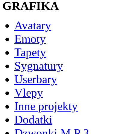
GRAFIKA
Avatary
Emoty
Tapety
Sygnatury
Userbary
Vlepy
Inne projekty
Dodatki
Dzwonki M P 3