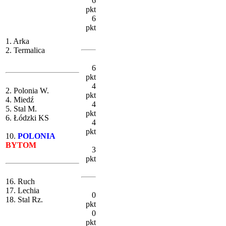
6
pkt
6
pkt
1. Arka
2. Termalica
6
pkt
4
2. Polonia W.
pkt
4. Miedź
4
5. Stal M.
pkt
6. Łódzki KS
4
pkt
10.
POLONIA
BYTOM
3
pkt
16. Ruch
17. Lechia
0
18. Stal Rz.
pkt
0
pkt