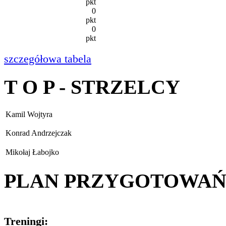
pkt
0
pkt
0
pkt
szczegółowa tabela
T O P - STRZELCY
Kamil Wojtyra
Konrad Andrzejczak
Mikołaj Łabojko
PLAN PRZYGOTOWA
Treningi: