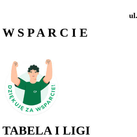
ul
W S P A R C I E
TABELA I LIGI