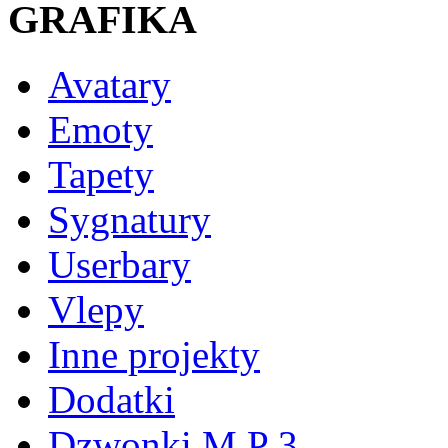
GRAFIKA
Avatary
Emoty
Tapety
Sygnatury
Userbary
Vlepy
Inne projekty
Dodatki
Dzwonki M P 3