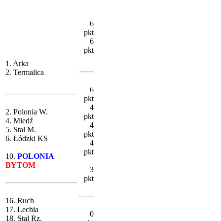
6
pkt
6
pkt
1. Arka
2. Termalica
6
pkt
4
2. Polonia W.
pkt
4. Miedź
4
5. Stal M.
pkt
6. Łódzki KS
4
pkt
10.
POLONIA
BYTOM
3
pkt
16. Ruch
17. Lechia
0
18. Stal Rz.