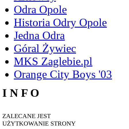
Odra Opole
Historia Odry Opole
Jedna Odra
Góral Żywiec
MKS Zaglebie.pl
Orange City Boys '03
I N F O
ZALECANE JEST
UŻYTKOWANIE STRONY