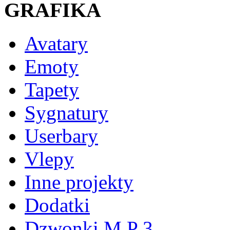
GRAFIKA
Avatary
Emoty
Tapety
Sygnatury
Userbary
Vlepy
Inne projekty
Dodatki
Dzwonki M P 3