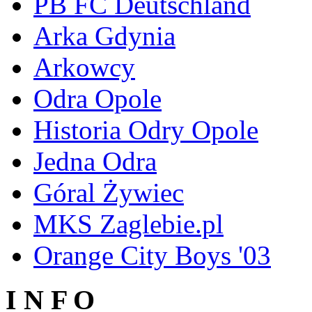
PB FC Deutschland
Arka Gdynia
Arkowcy
Odra Opole
Historia Odry Opole
Jedna Odra
Góral Żywiec
MKS Zaglebie.pl
Orange City Boys '03
I N F O