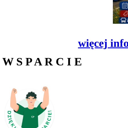
więcej inf
W S P A R C I E