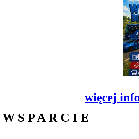
więcej inf
W S P A R C I E