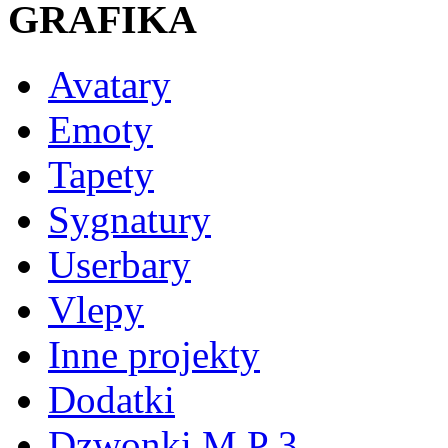
GRAFIKA
Avatary
Emoty
Tapety
Sygnatury
Userbary
Vlepy
Inne projekty
Dodatki
Dzwonki M P 3