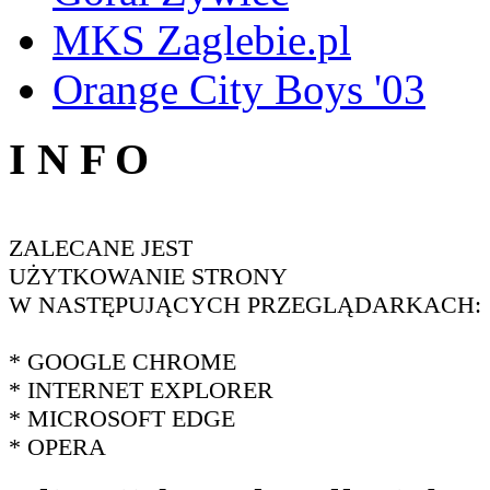
MKS Zaglebie.pl
Orange City Boys '03
I N F O
ZALECANE JEST
UŻYTKOWANIE STRONY
W NASTĘPUJĄCYCH PRZEGLĄDARKACH:
* GOOGLE CHROME
* INTERNET EXPLORER
* MICROSOFT EDGE
* OPERA