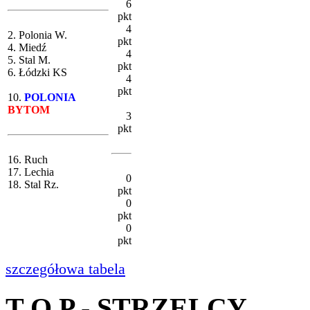
6
pkt
4
2. Polonia W.
pkt
4. Miedź
4
5. Stal M.
pkt
6. Łódzki KS
4
pkt
10.
POLONIA
BYTOM
3
pkt
16. Ruch
17. Lechia
0
18. Stal Rz.
pkt
0
pkt
0
pkt
szczegółowa tabela
T O P - STRZELCY