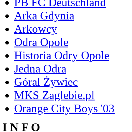
PB FC Deutschland
Arka Gdynia
Arkowcy
Odra Opole
Historia Odry Opole
Jedna Odra
Góral Żywiec
MKS Zaglebie.pl
Orange City Boys '03
I N F O