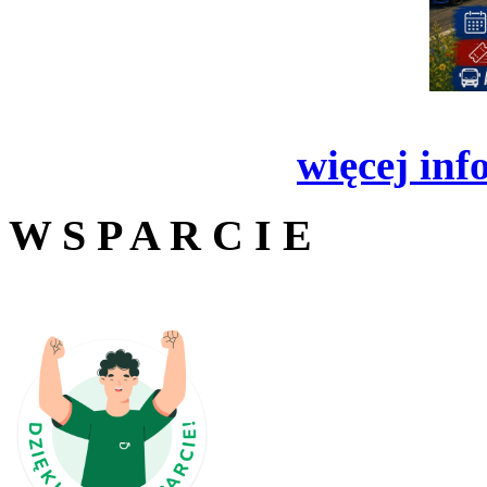
więcej inf
W S P A R C I E