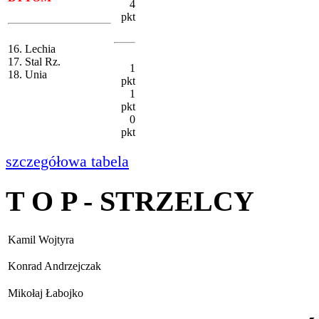
4
pkt
16. Lechia
17. Stal Rz.
1
18. Unia
pkt
1
pkt
0
pkt
szczegółowa tabela
T O P - STRZELCY
Kamil Wojtyra
Konrad Andrzejczak
Mikołaj Łabojko