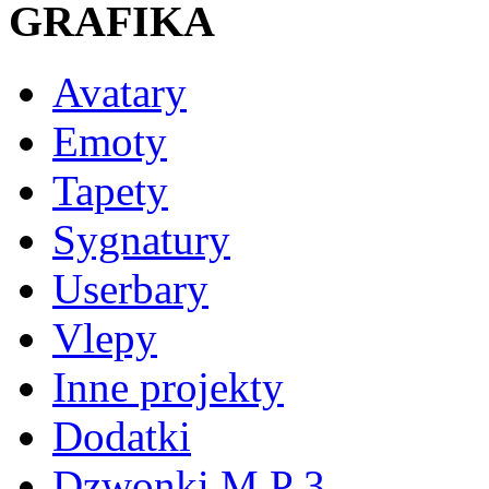
GRAFIKA
Avatary
Emoty
Tapety
Sygnatury
Userbary
Vlepy
Inne projekty
Dodatki
Dzwonki M P 3