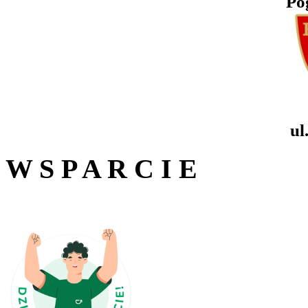
Po
ul
W S P A R C I E