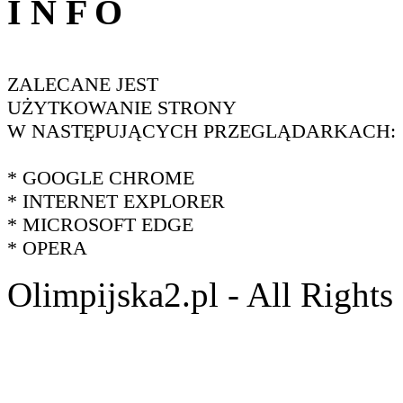
I N F O
ZALECANE JEST
UŻYTKOWANIE STRONY
W NASTĘPUJĄCYCH PRZEGLĄDARKACH:
* GOOGLE CHROME
* INTERNET EXPLORER
* MICROSOFT EDGE
* OPERA
Olimpijska2.pl - All Right