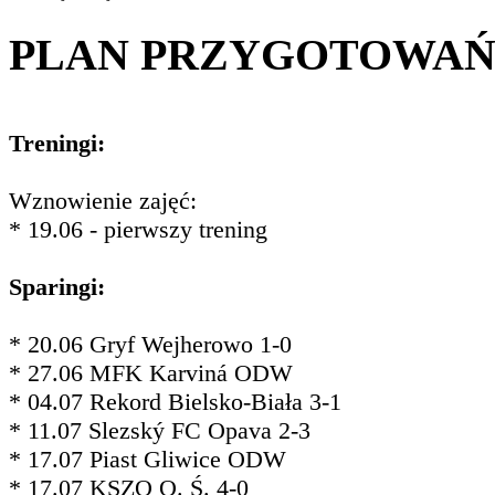
PLAN PRZYGOTOWA
Treningi:
Wznowienie zajęć:
* 19.06 - pierwszy trening
Sparingi:
* 20.06 Gryf Wejherowo 1-0
* 27.06 MFK Karviná ODW
* 04.07 Rekord Bielsko-Biała 3-1
* 11.07 Slezský FC Opava 2-3
* 17.07 Piast Gliwice ODW
* 17.07 KSZO O. Ś. 4-0