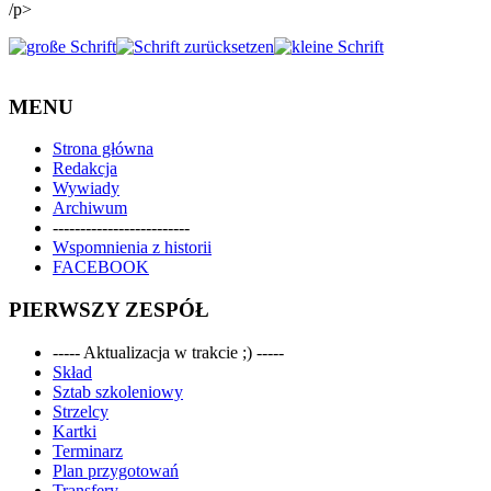
/p>
MENU
Strona główna
Redakcja
Wywiady
Archiwum
-------------------------
Wspomnienia z historii
FACEBOOK
PIERWSZY ZESPÓŁ
----- Aktualizacja w trakcie ;) -----
Skład
Sztab szkoleniowy
Strzelcy
Kartki
Terminarz
Plan przygotowań
Transfery