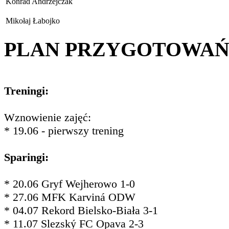
Konrad Andrzejczak
Mikołaj Łabojko
PLAN PRZYGOTOWA
Treningi:
Wznowienie zajęć:
* 19.06 - pierwszy trening
Sparingi:
* 20.06 Gryf Wejherowo 1-0
* 27.06 MFK Karviná ODW
* 04.07 Rekord Bielsko-Biała 3-1
* 11.07 Slezský FC Opava 2-3