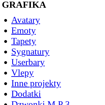
GRAFIKA
Avatary
Emoty
Tapety
Sygnatury
Userbary
Vlepy
Inne projekty
Dodatki
Dzwonki M P 3