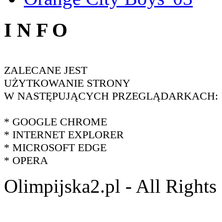
I N F O
ZALECANE JEST
UŻYTKOWANIE STRONY
W NASTĘPUJĄCYCH PRZEGLĄDARKACH:
* GOOGLE CHROME
* INTERNET EXPLORER
* MICROSOFT EDGE
* OPERA
Olimpijska2.pl - All Right