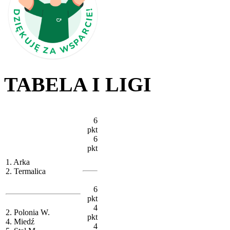
TABELA I LIGI
6
pkt
6
pkt
1. Arka
2. Termalica
6
pkt
4
2. Polonia W.
pkt
4. Miedź
4