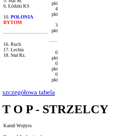
5. Stal M.
pkt
6. Łódzki KS
4
pkt
10.
POLONIA
BYTOM
3
pkt
16. Ruch
17. Lechia
0
18. Stal Rz.
pkt
0
pkt
0
pkt
szczegółowa tabela
T O P - STRZELCY
Kamil Wojtyra