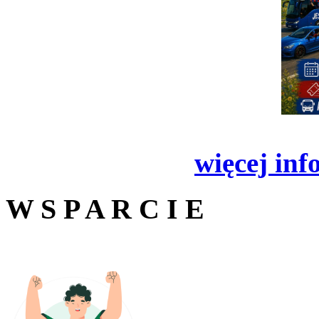
więcej inf
W S P A R C I E