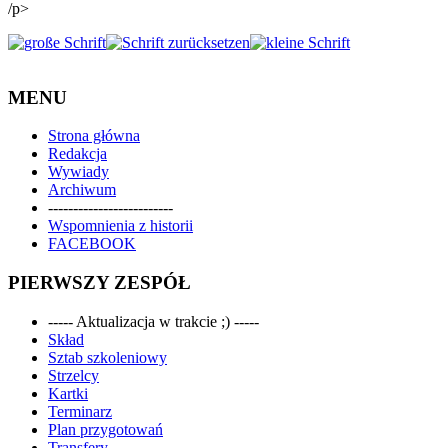
/p>
MENU
Strona główna
Redakcja
Wywiady
Archiwum
-------------------------
Wspomnienia z historii
FACEBOOK
PIERWSZY ZESPÓŁ
----- Aktualizacja w trakcie ;) -----
Skład
Sztab szkoleniowy
Strzelcy
Kartki
Terminarz
Plan przygotowań
Transfery