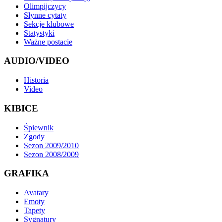
Olimpijczycy
Słynne cytaty
Sekcje klubowe
Statystyki
Ważne postacie
AUDIO/VIDEO
Historia
Video
KIBICE
Śpiewnik
Zgody
Sezon 2009/2010
Sezon 2008/2009
GRAFIKA
Avatary
Emoty
Tapety
Sygnatury