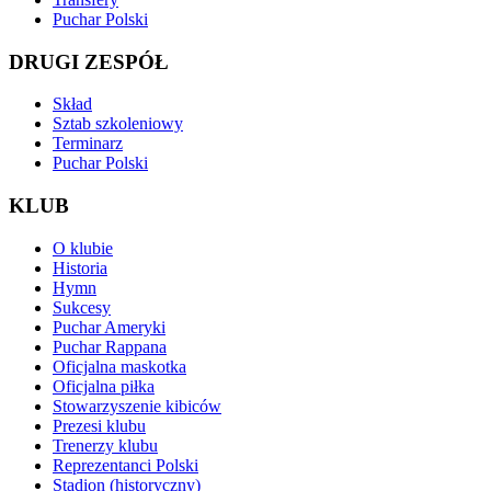
Puchar Polski
DRUGI ZESPÓŁ
Skład
Sztab szkoleniowy
Terminarz
Puchar Polski
KLUB
O klubie
Historia
Hymn
Sukcesy
Puchar Ameryki
Puchar Rappana
Oficjalna maskotka
Oficjalna piłka
Stowarzyszenie kibiców
Prezesi klubu
Trenerzy klubu
Reprezentanci Polski
Stadion (historyczny)