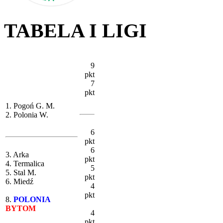
TABELA I LIGI
9
pkt
7
pkt
1. Pogoń G. M.
2. Polonia W.
6
pkt
6
3. Arka
pkt
4. Termalica
5
5. Stal M.
pkt
6. Miedź
4
pkt
8.
POLONIA
BYTOM
4
pkt