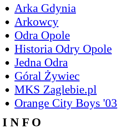
Arka Gdynia
Arkowcy
Odra Opole
Historia Odry Opole
Jedna Odra
Góral Żywiec
MKS Zaglebie.pl
Orange City Boys '03
I N F O