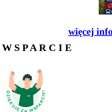
więcej inf
W S P A R C I E