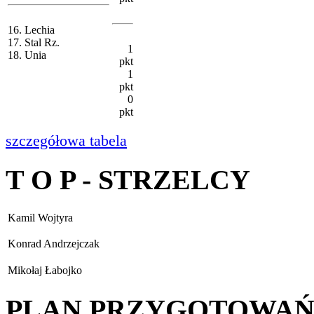
16. Lechia
17. Stal Rz.
1
18. Unia
pkt
1
pkt
0
pkt
szczegółowa tabela
T O P - STRZELCY
Kamil Wojtyra
Konrad Andrzejczak
Mikołaj Łabojko
PLAN PRZYGOTOWA