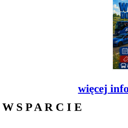
więcej inf
W S P A R C I E