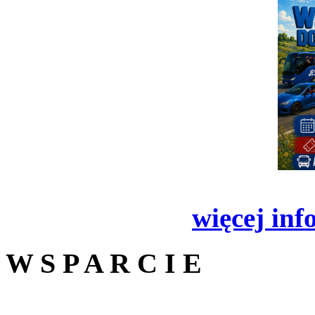
więcej inf
W S P A R C I E