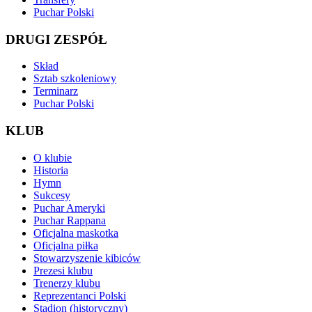
Puchar Polski
DRUGI ZESPÓŁ
Skład
Sztab szkoleniowy
Terminarz
Puchar Polski
KLUB
O klubie
Historia
Hymn
Sukcesy
Puchar Ameryki
Puchar Rappana
Oficjalna maskotka
Oficjalna piłka
Stowarzyszenie kibiców
Prezesi klubu
Trenerzy klubu
Reprezentanci Polski
Stadion (historyczny)