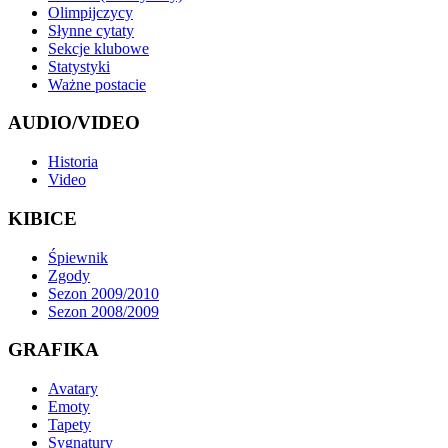
Olimpijczycy
Słynne cytaty
Sekcje klubowe
Statystyki
Ważne postacie
AUDIO/VIDEO
Historia
Video
KIBICE
Śpiewnik
Zgody
Sezon 2009/2010
Sezon 2008/2009
GRAFIKA
Avatary
Emoty
Tapety
Sygnatury