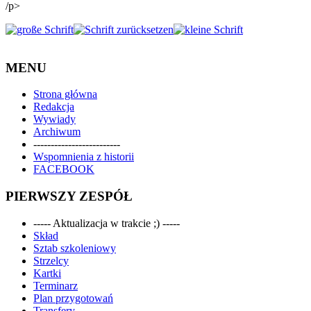
/p>
MENU
Strona główna
Redakcja
Wywiady
Archiwum
-------------------------
Wspomnienia z historii
FACEBOOK
PIERWSZY ZESPÓŁ
----- Aktualizacja w trakcie ;) -----
Skład
Sztab szkoleniowy
Strzelcy
Kartki
Terminarz
Plan przygotowań
Transfery