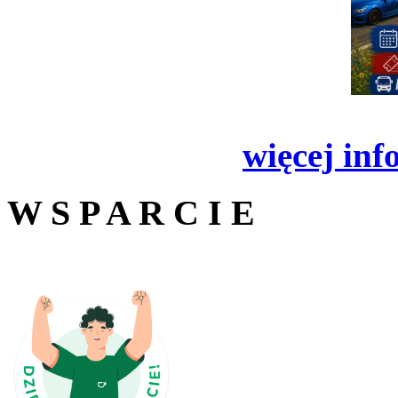
więcej inf
W S P A R C I E