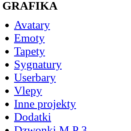
GRAFIKA
Avatary
Emoty
Tapety
Sygnatury
Userbary
Vlepy
Inne projekty
Dodatki
Dzwonki M P 3