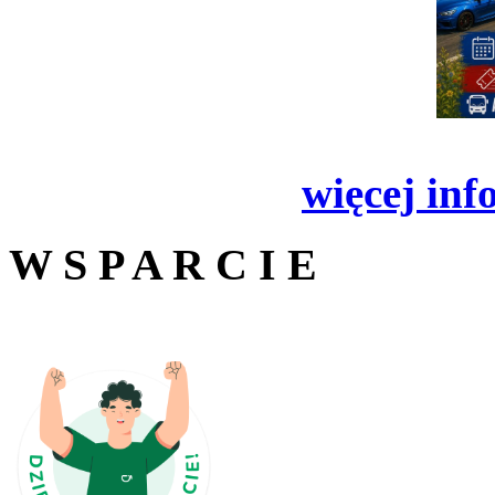
więcej inf
W S P A R C I E