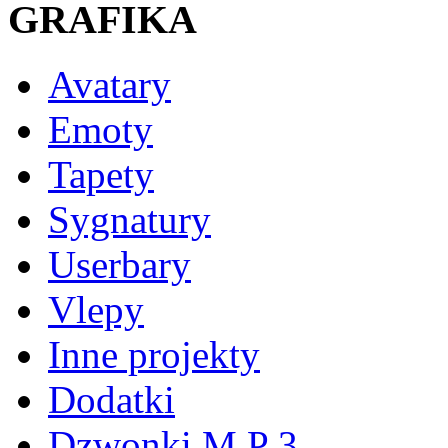
GRAFIKA
Avatary
Emoty
Tapety
Sygnatury
Userbary
Vlepy
Inne projekty
Dodatki
Dzwonki M P 3