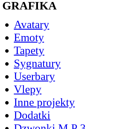
GRAFIKA
Avatary
Emoty
Tapety
Sygnatury
Userbary
Vlepy
Inne projekty
Dodatki
Dzwonki M P 3