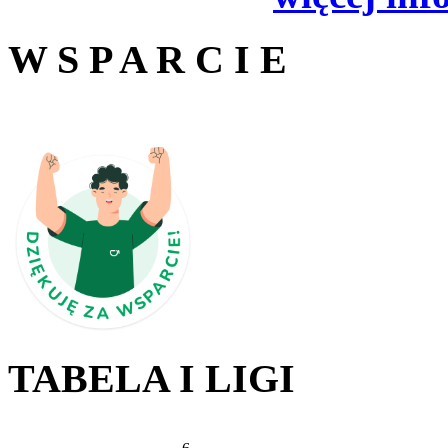
W S P A R C I E
TABELA I LIGI