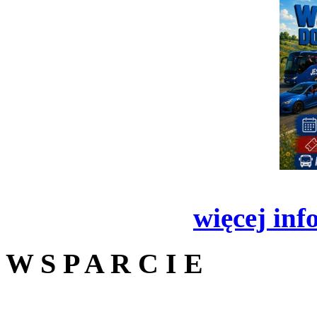
więcej inf
W S P A R C I E