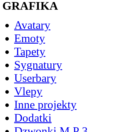
GRAFIKA
Avatary
Emoty
Tapety
Sygnatury
Userbary
Vlepy
Inne projekty
Dodatki
Dzwonki M P 3