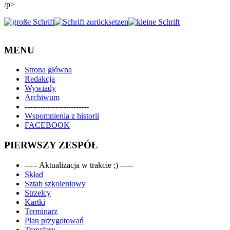
/p>
MENU
Strona główna
Redakcja
Wywiady
Archiwum
-------------------------
Wspomnienia z historii
FACEBOOK
PIERWSZY ZESPÓŁ
----- Aktualizacja w trakcie ;) -----
Skład
Sztab szkoleniowy
Strzelcy
Kartki
Terminarz
Plan przygotowań
Transfery