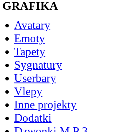
GRAFIKA
Avatary
Emoty
Tapety
Sygnatury
Userbary
Vlepy
Inne projekty
Dodatki
Dzwonki M P 3