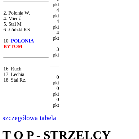
pkt
4
2. Polonia W.
pkt
4. Miedź
4
5. Stal M.
pkt
6. Łódzki KS
4
pkt
10.
POLONIA
BYTOM
3
pkt
16. Ruch
17. Lechia
0
18. Stal Rz.
pkt
0
pkt
0
pkt
szczegółowa tabela
T O P - STRZELCY