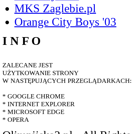
MKS Zaglebie.pl
Orange City Boys '03
I N F O
ZALECANE JEST
UŻYTKOWANIE STRONY
W NASTĘPUJĄCYCH PRZEGLĄDARKACH:
* GOOGLE CHROME
* INTERNET EXPLORER
* MICROSOFT EDGE
* OPERA