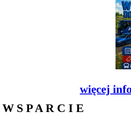
więcej inf
W S P A R C I E