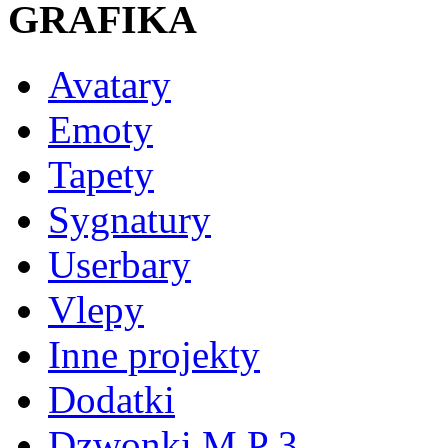
GRAFIKA
Avatary
Emoty
Tapety
Sygnatury
Userbary
Vlepy
Inne projekty
Dodatki
Dzwonki M P 3