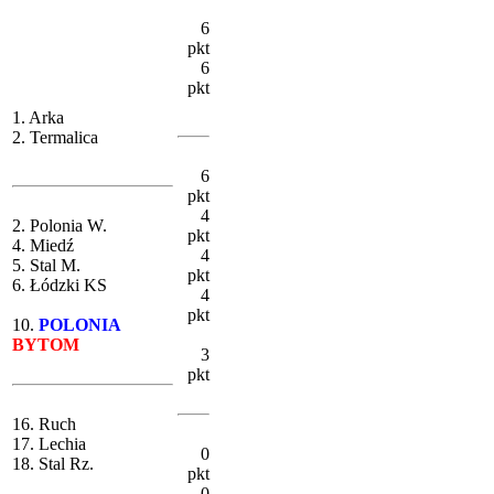
6
pkt
6
pkt
1. Arka
2. Termalica
6
pkt
4
2. Polonia W.
pkt
4. Miedź
4
5. Stal M.
pkt
6. Łódzki KS
4
pkt
10.
POLONIA
BYTOM
3
pkt
16. Ruch
17. Lechia
0
18. Stal Rz.
pkt
0