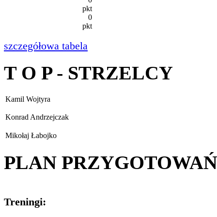
pkt
0
pkt
szczegółowa tabela
T O P - STRZELCY
Kamil Wojtyra
Konrad Andrzejczak
Mikołaj Łabojko
PLAN PRZYGOTOWA
Treningi: