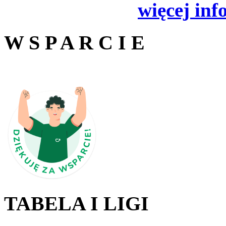
więcej inf
W S P A R C I E
TABELA I LIGI