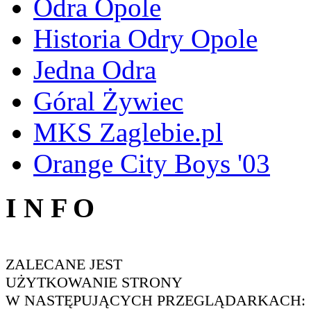
Odra Opole
Historia Odry Opole
Jedna Odra
Góral Żywiec
MKS Zaglebie.pl
Orange City Boys '03
I N F O
ZALECANE JEST
UŻYTKOWANIE STRONY
W NASTĘPUJĄCYCH PRZEGLĄDARKACH: