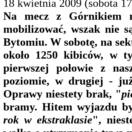
18 kwietnia 2009 (sobota 17
Na mecz z Górnikiem ni
mobilizować, wszak nie są
Bytomiu. W sobotę, na sek
około 1250 kibiców, w t
pierwszej połowie z nas
poziomie, w drugiej - ju
Oprawy niestety brak, "
pi
bramy. Hitem wyjazdu by
rok w ekstraklasie
", niest