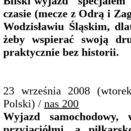
Bliski wyjazd "specjalem",
czasie (mecze z Odrą i Za
Wodzisławiu Śląskim, dlat
żeby wspierać swoją d
praktycznie bez historii.
23 września 2008 (wtore
Polski) /
nas 200
Wyjazd samochodowy, 
przyjaciółmi, a piłkar