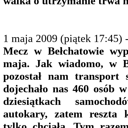
walka o utrzymanie trwa n
1 maja 2009 (piątek 17:45)
Mecz w Bełchatowie wy
maja. Jak wiadomo, w Be
pozostał nam transport
dojechało nas 460 osób w
dziesiątkach samocho
autokary, zatem reszta 
tylko chciała. Tym raze