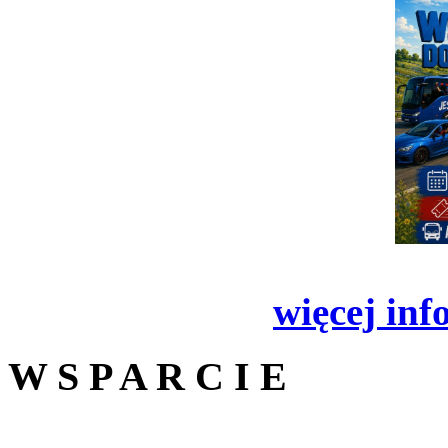
więcej inf
W S P A R C I E