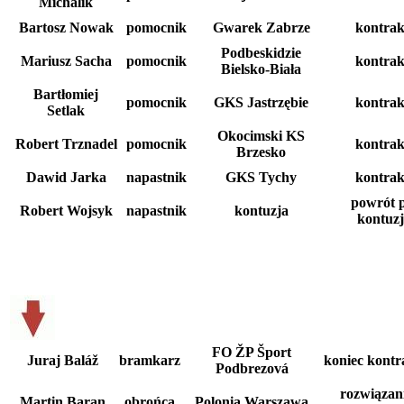
Michalik
Bartosz Nowak
pomocnik
Gwarek Zabrze
kontrak
Podbeskidzie
Mariusz Sacha
pomocnik
kontrak
Bielsko-Biała
Bartłomiej
pomocnik
GKS Jastrzębie
kontrak
Setlak
Okocimski KS
Robert Trznadel
pomocnik
kontrak
Brzesko
Dawid Jarka
napastnik
GKS Tychy
kontrak
powrót 
Robert Wojsyk
napastnik
kontuzja
kontuzj
FO ŽP Šport
Juraj Baláž
bramkarz
koniec kontr
Podbrezová
rozwiązan
Martin Baran
obrońca
Polonia Warszawa