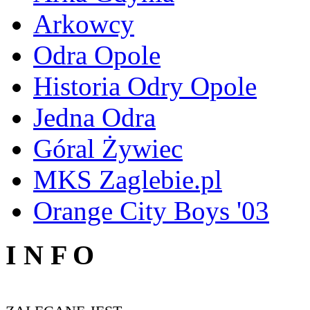
Arkowcy
Odra Opole
Historia Odry Opole
Jedna Odra
Góral Żywiec
MKS Zaglebie.pl
Orange City Boys '03
I N F O