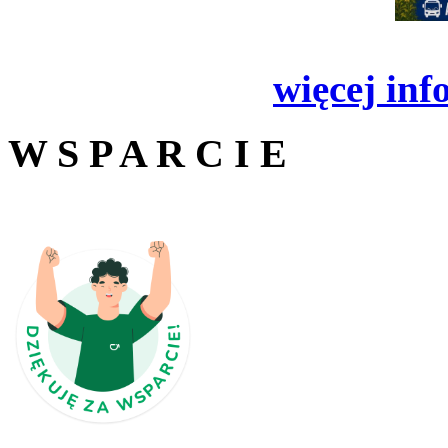
więcej inf
W S P A R C I E