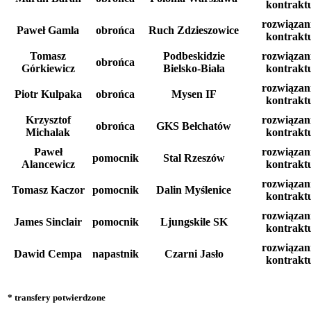
kontrakt
rozwiązan
Paweł Gamla
obrońca
Ruch Zdzieszowice
kontrakt
Tomasz
Podbeskidzie
rozwiązan
obrońca
Górkiewicz
Bielsko-Biała
kontrakt
rozwiązan
Piotr Kulpaka
obrońca
Mysen IF
kontrakt
Krzysztof
rozwiązan
obrońca
GKS Bełchatów
Michalak
kontrakt
Paweł
rozwiązan
pomocnik
Stal Rzeszów
Alancewicz
kontrakt
rozwiązan
Tomasz Kaczor
pomocnik
Dalin Myślenice
kontrakt
rozwiązan
James Sinclair
pomocnik
Ljungskile SK
kontrakt
rozwiązan
Dawid Cempa
napastnik
Czarni Jasło
kontrakt
* transfery potwierdzone