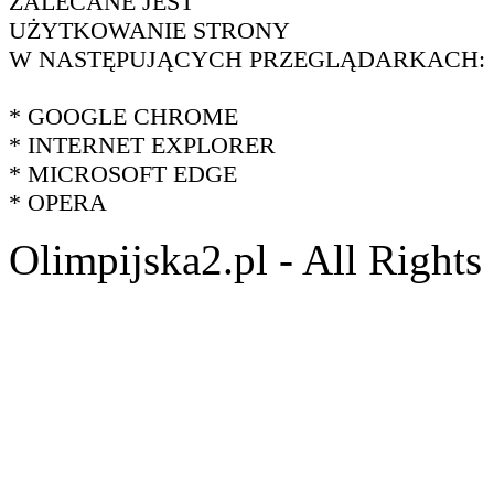
ZALECANE JEST
UŻYTKOWANIE STRONY
W NASTĘPUJĄCYCH PRZEGLĄDARKACH:
* GOOGLE CHROME
* INTERNET EXPLORER
* MICROSOFT EDGE
* OPERA
Olimpijska2.pl - All Right