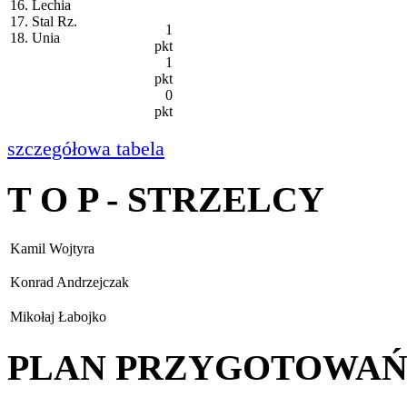
16. Lechia
17. Stal Rz.
1
18. Unia
pkt
1
pkt
0
pkt
szczegółowa tabela
T O P - STRZELCY
Kamil Wojtyra
Konrad Andrzejczak
Mikołaj Łabojko
PLAN PRZYGOTOWA