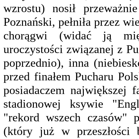
wzrostu) nosił przeważni
Poznański, pełniła przez wie
chorągwi (widać ją mi
uroczystości związanej z P
poprzednio), inna (niebies
przed finałem Pucharu Po
posiadaczem największej f
stadionowej ksywie "Eng
"rekord wszech czasów" p
(który już w przeszłośc