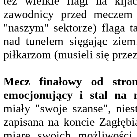
też wielkie flagi na kij
zawodnicy przed meczem 
"naszym" sektorze) flaga t
nad tunelem sięgając ziemi
piłkarzom (musieli się przez
Mecz finałowy od stro
emocjonujący i stal na 
miały "swoje szanse", nies
zapisana na koncie Zagłębia
miarę swoich możliwości.