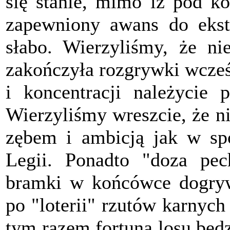
się stanie, mimo iż pod ko
zapewniony awans do ekstr
słabo. Wierzyliśmy, że ni
zakończyła rozgrywki wcześ
i koncentracji należycie 
Wierzyliśmy wreszcie, że n
zębem i ambicją jak w sp
Legii. Ponadto "doza pec
bramki w końcówce dogryw
po "loterii" rzutów karnych
tym razem fortuna losu będz