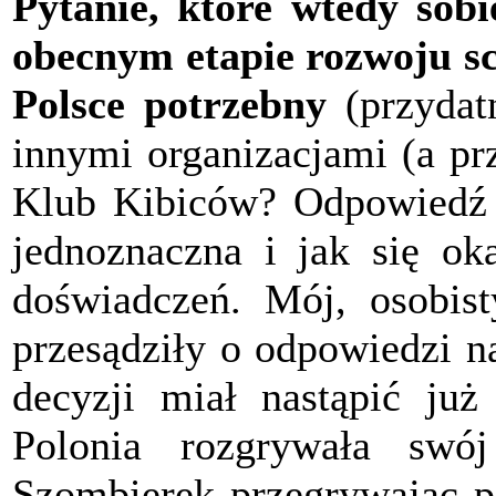
Pytanie, które wtedy sobi
obecnym etapie rozwoju sc
Polsce potrzebny
(przydatn
innymi organizacjami (a pr
Klub Kibiców? Odpowiedź n
jednoznaczna i jak się o
doświadczeń. Mój, osobist
przesądziły o odpowiedzi n
decyzji miał nastąpić j
Polonia rozgrywała swó
Szombierek przegrywając po