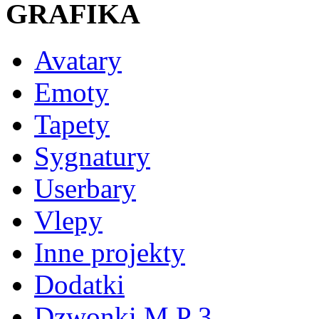
GRAFIKA
Avatary
Emoty
Tapety
Sygnatury
Userbary
Vlepy
Inne projekty
Dodatki
Dzwonki M P 3