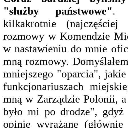
"służby państwowe"
. 
kilkakrotnie (najczęści
rozmowy w Komendzie Mie
w nastawieniu do mnie ofi
mną rozmowy. Domyślałem si
mniejszego "oparcia", jak
funkcjonariuszach miejskie
mną w Zarządzie Polonii, a
było mi po drodze", gdyż 
opinie wyrażane (głównie