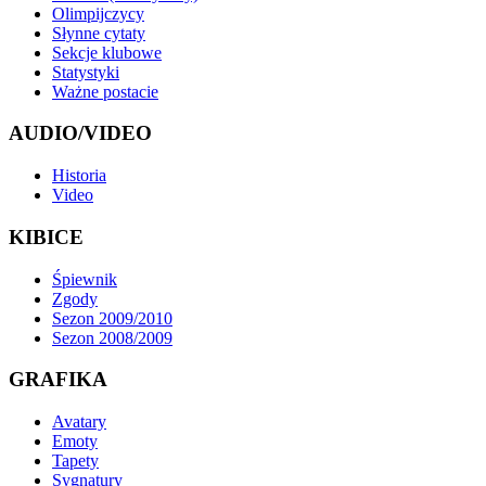
Olimpijczycy
Słynne cytaty
Sekcje klubowe
Statystyki
Ważne postacie
AUDIO/VIDEO
Historia
Video
KIBICE
Śpiewnik
Zgody
Sezon 2009/2010
Sezon 2008/2009
GRAFIKA
Avatary
Emoty
Tapety
Sygnatury