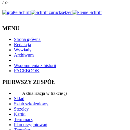
/p>
MENU
Strona główna
Redakcja
Wywiady
Archiwum
-------------------------
Wspomnienia z historii
FACEBOOK
PIERWSZY ZESPÓŁ
----- Aktualizacja w trakcie ;) -----
Skład
Sztab szkoleniowy
Strzelcy
Kartki
Terminarz
Plan przygotowań
Transfery