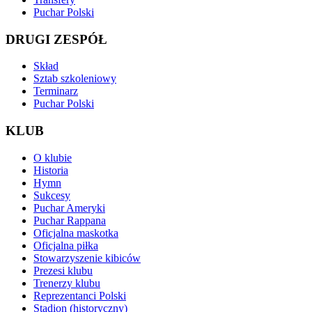
Puchar Polski
DRUGI ZESPÓŁ
Skład
Sztab szkoleniowy
Terminarz
Puchar Polski
KLUB
O klubie
Historia
Hymn
Sukcesy
Puchar Ameryki
Puchar Rappana
Oficjalna maskotka
Oficjalna piłka
Stowarzyszenie kibiców
Prezesi klubu
Trenerzy klubu
Reprezentanci Polski
Stadion (historyczny)