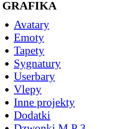
GRAFIKA
Avatary
Emoty
Tapety
Sygnatury
Userbary
Vlepy
Inne projekty
Dodatki
Dzwonki M P 3