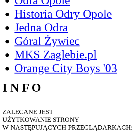
Odra Opole
Historia Odry Opole
Jedna Odra
Góral Żywiec
MKS Zaglebie.pl
Orange City Boys '03
I N F O
ZALECANE JEST
UŻYTKOWANIE STRONY
W NASTĘPUJĄCYCH PRZEGLĄDARKACH: