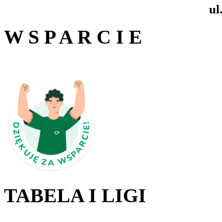
ul
W S P A R C I E
TABELA I LIGI