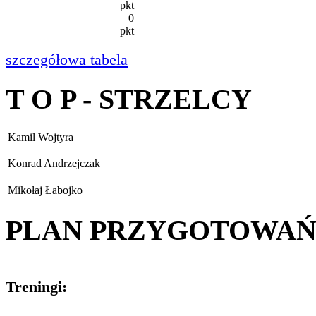
pkt
0
pkt
szczegółowa tabela
T O P - STRZELCY
Kamil Wojtyra
Konrad Andrzejczak
Mikołaj Łabojko
PLAN PRZYGOTOWA
Treningi: