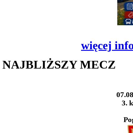
więcej inf
NAJBLIŻSZY MECZ
07.08
3. k
Po