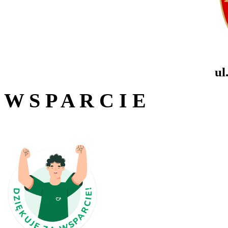
ul
W S P A R C I E