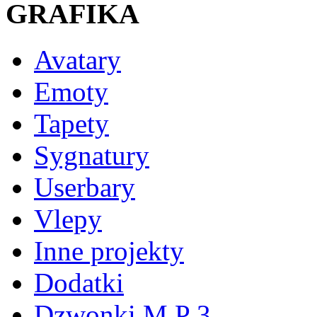
GRAFIKA
Avatary
Emoty
Tapety
Sygnatury
Userbary
Vlepy
Inne projekty
Dodatki
Dzwonki M P 3