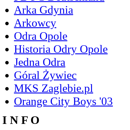
Arka Gdynia
Arkowcy
Odra Opole
Historia Odry Opole
Jedna Odra
Góral Żywiec
MKS Zaglebie.pl
Orange City Boys '03
I N F O