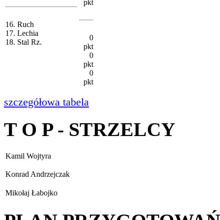
pkt
16. Ruch
17. Lechia
0
18. Stal Rz.
pkt
0
pkt
0
pkt
szczegółowa tabela
T O P - STRZELCY
Kamil Wojtyra
Konrad Andrzejczak
Mikołaj Łabojko