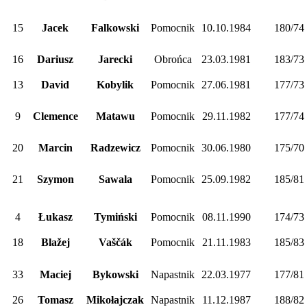
15
Jacek
Falkowski
Pomocnik
10.10.1984
180/74
16
Dariusz
Jarecki
Obrońca
23.03.1981
183/73
13
David
Kobylik
Pomocnik
27.06.1981
177/73
9
Clemence
Matawu
Pomocnik
29.11.1982
177/74
20
Marcin
Radzewicz
Pomocnik
30.06.1980
175/70
21
Szymon
Sawala
Pomocnik
25.09.1982
185/81
4
Łukasz
Tymiński
Pomocnik
08.11.1990
174/73
18
Blažej
Vaščák
Pomocnik
21.11.1983
185/83
33
Maciej
Bykowski
Napastnik
22.03.1977
177/81
26
Tomasz
Mikołajczak
Napastnik
11.12.1987
188/82