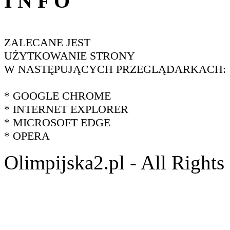
I N F O
ZALECANE JEST
UŻYTKOWANIE STRONY
W NASTĘPUJĄCYCH PRZEGLĄDARKACH:
* GOOGLE CHROME
* INTERNET EXPLORER
* MICROSOFT EDGE
* OPERA
Olimpijska2.pl - All Right