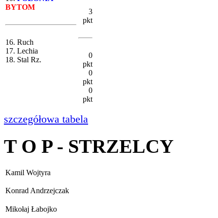
BYTOM
3
pkt
16. Ruch
17. Lechia
0
18. Stal Rz.
pkt
0
pkt
0
pkt
szczegółowa tabela
T O P - STRZELCY
Kamil Wojtyra
Konrad Andrzejczak
Mikołaj Łabojko