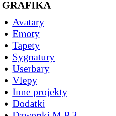
GRAFIKA
Avatary
Emoty
Tapety
Sygnatury
Userbary
Vlepy
Inne projekty
Dodatki
Dzwonki M P 3