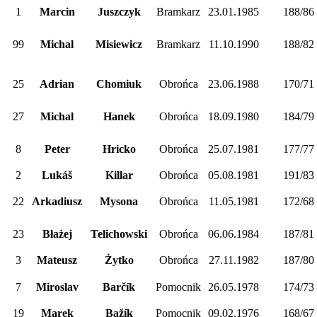
1
Marcin
Juszczyk
Bramkarz
23.01.1985
188/86
99
Michal
Misiewicz
Bramkarz
11.10.1990
188/82
25
Adrian
Chomiuk
Obrońca
23.06.1988
170/71
27
Michal
Hanek
Obrońca
18.09.1980
184/79
8
Peter
Hricko
Obrońca
25.07.1981
177/77
2
Lukáš
Killar
Obrońca
05.08.1981
191/83
22
Arkadiusz
Mysona
Obrońca
11.05.1981
172/68
23
Błażej
Telichowski
Obrońca
06.06.1984
187/81
3
Mateusz
Żytko
Obrońca
27.11.1982
187/80
7
Miroslav
Barčík
Pomocnik
26.05.1978
174/73
19
Marek
Bažík
Pomocnik
09.02.1976
168/67