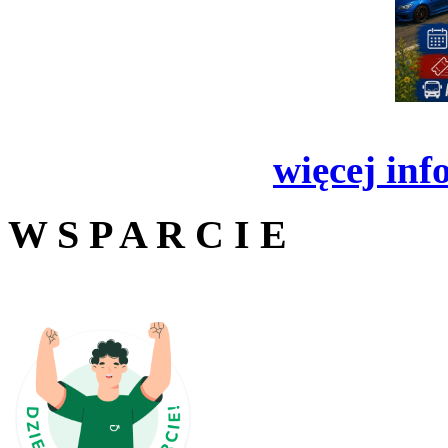
więcej inf
W S P A R C I E