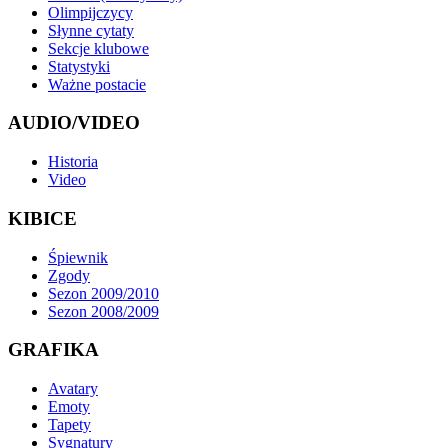
Olimpijczycy
Słynne cytaty
Sekcje klubowe
Statystyki
Ważne postacie
AUDIO/VIDEO
Historia
Video
KIBICE
Śpiewnik
Zgody
Sezon 2009/2010
Sezon 2008/2009
GRAFIKA
Avatary
Emoty
Tapety
Sygnatury