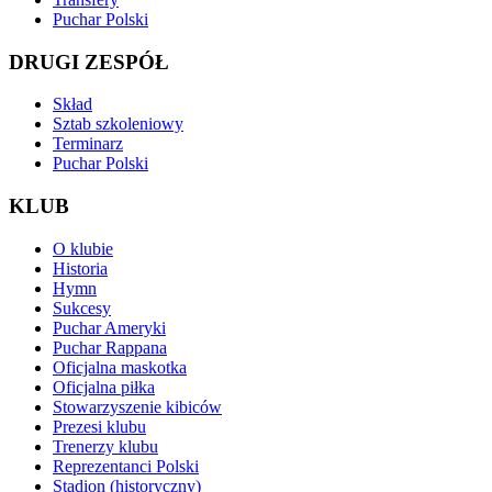
Puchar Polski
DRUGI ZESPÓŁ
Skład
Sztab szkoleniowy
Terminarz
Puchar Polski
KLUB
O klubie
Historia
Hymn
Sukcesy
Puchar Ameryki
Puchar Rappana
Oficjalna maskotka
Oficjalna piłka
Stowarzyszenie kibiców
Prezesi klubu
Trenerzy klubu
Reprezentanci Polski
Stadion (historyczny)