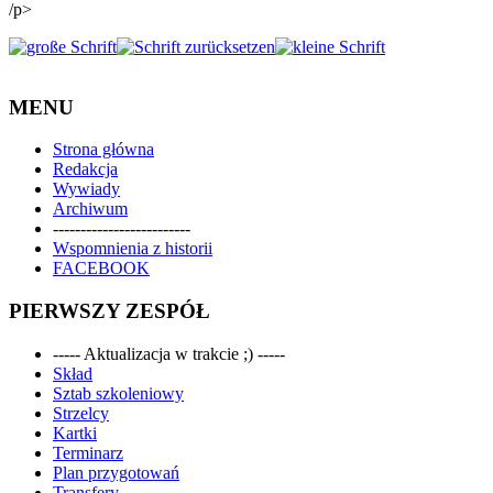
/p>
MENU
Strona główna
Redakcja
Wywiady
Archiwum
-------------------------
Wspomnienia z historii
FACEBOOK
PIERWSZY ZESPÓŁ
----- Aktualizacja w trakcie ;) -----
Skład
Sztab szkoleniowy
Strzelcy
Kartki
Terminarz
Plan przygotowań
Transfery