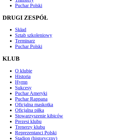
Puchar Polski
DRUGI ZESPÓŁ
Skład
Sztab szkoleniowy
Terminarz
Puchar Polski
KLUB
O klubie
Historia
Hymn
Sukcesy
Puchar Ameryki
Puchar Rappana
Oficjalna maskotka
Oficjalna piłka
Stowarzyszenie kibiców
Prezesi klubu
Trenerzy klubu
Reprezentanci Polski
Stadion (historyczny)