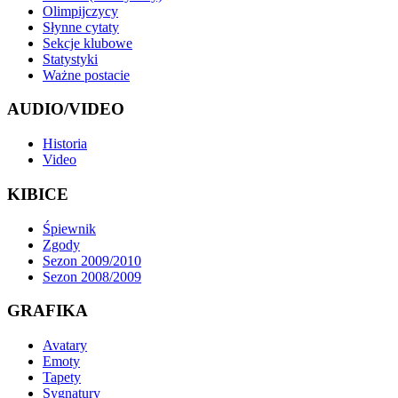
Olimpijczycy
Słynne cytaty
Sekcje klubowe
Statystyki
Ważne postacie
AUDIO/VIDEO
Historia
Video
KIBICE
Śpiewnik
Zgody
Sezon 2009/2010
Sezon 2008/2009
GRAFIKA
Avatary
Emoty
Tapety
Sygnatury