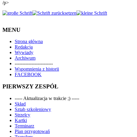
/p>
MENU
Strona główna
Redakcja
Wywiady
Archiwum
-------------------------
Wspomnienia z historii
FACEBOOK
PIERWSZY ZESPÓŁ
----- Aktualizacja w trakcie ;) -----
Skład
Sztab szkoleniowy
Strzelcy
Kartki
Terminarz
Plan przygotowań
Transfery