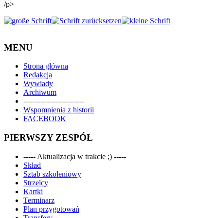
/p>
MENU
Strona główna
Redakcja
Wywiady
Archiwum
-------------------------
Wspomnienia z historii
FACEBOOK
PIERWSZY ZESPÓŁ
----- Aktualizacja w trakcie ;) -----
Skład
Sztab szkoleniowy
Strzelcy
Kartki
Terminarz
Plan przygotowań
Transfery