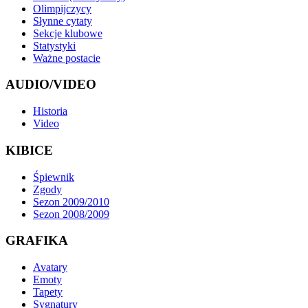
Olimpijczycy
Słynne cytaty
Sekcje klubowe
Statystyki
Ważne postacie
AUDIO/VIDEO
Historia
Video
KIBICE
Śpiewnik
Zgody
Sezon 2009/2010
Sezon 2008/2009
GRAFIKA
Avatary
Emoty
Tapety
Sygnatury