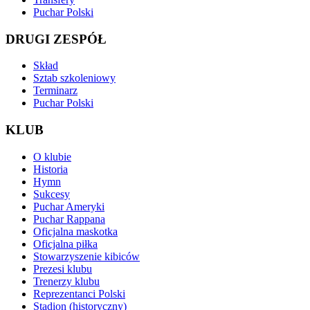
Puchar Polski
DRUGI ZESPÓŁ
Skład
Sztab szkoleniowy
Terminarz
Puchar Polski
KLUB
O klubie
Historia
Hymn
Sukcesy
Puchar Ameryki
Puchar Rappana
Oficjalna maskotka
Oficjalna piłka
Stowarzyszenie kibiców
Prezesi klubu
Trenerzy klubu
Reprezentanci Polski
Stadion (historyczny)