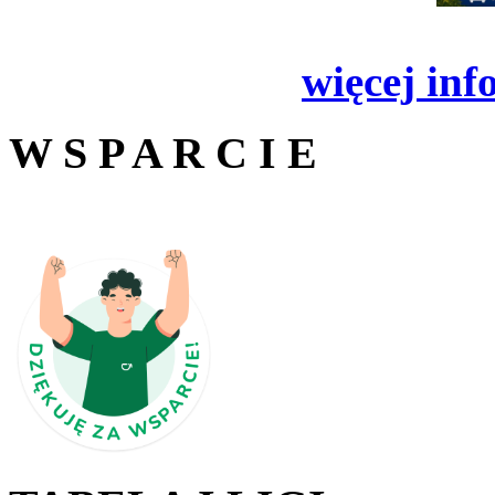
więcej inf
W S P A R C I E