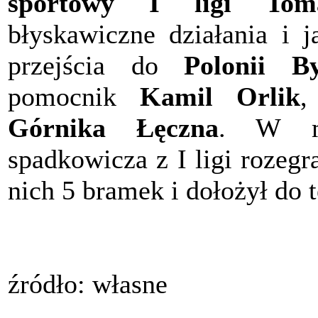
sportowy I ligi Toma
błyskawiczne działania i j
przejścia do
Polonii B
pomocnik
Kamil Orlik
,
Górnika Łęczna
. W mi
spadkowicza z I ligi rozegr
nich 5 bramek i dołożył do t
źródło: własne