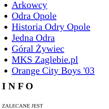
Arkowcy
Odra Opole
Historia Odry Opole
Jedna Odra
Góral Żywiec
MKS Zaglebie.pl
Orange City Boys '03
I N F O
ZALECANE JEST