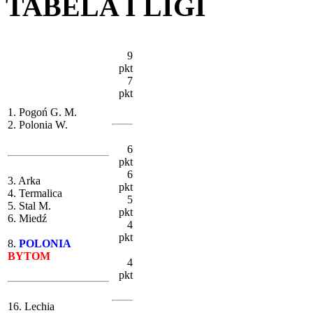
TABELA I LIGI
9
pkt
7
pkt
1. Pogoń G. M.
2. Polonia W.
6
pkt
6
3. Arka
pkt
4. Termalica
5
5. Stal M.
pkt
6. Miedź
4
pkt
8.
POLONIA
BYTOM
4
pkt
16. Lechia