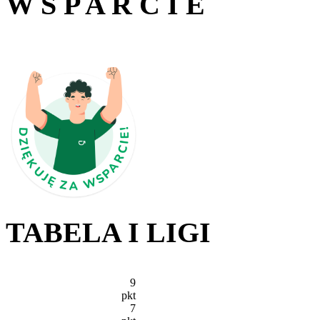
W S P A R C I E
TABELA I LIGI
9
pkt
7