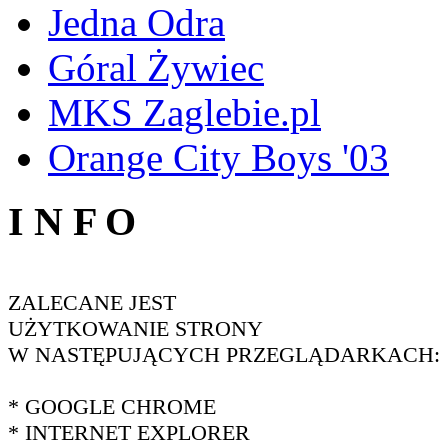
Jedna Odra
Góral Żywiec
MKS Zaglebie.pl
Orange City Boys '03
I N F O
ZALECANE JEST
UŻYTKOWANIE STRONY
W NASTĘPUJĄCYCH PRZEGLĄDARKACH:
* GOOGLE CHROME
* INTERNET EXPLORER