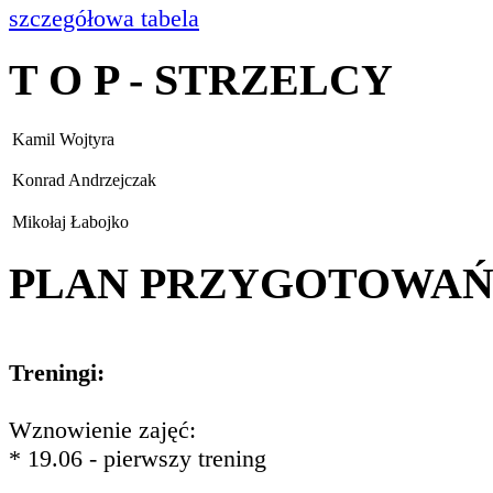
szczegółowa tabela
T O P - STRZELCY
Kamil Wojtyra
Konrad Andrzejczak
Mikołaj Łabojko
PLAN PRZYGOTOWA
Treningi:
Wznowienie zajęć:
* 19.06 - pierwszy trening