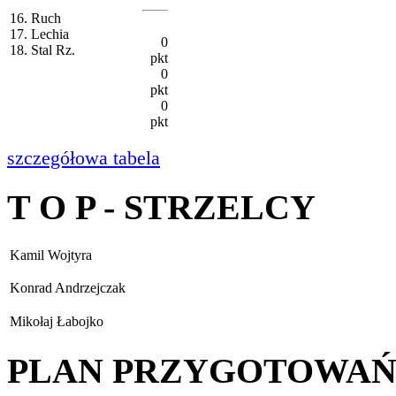
16. Ruch
17. Lechia
0
18. Stal Rz.
pkt
0
pkt
0
pkt
szczegółowa tabela
T O P - STRZELCY
Kamil Wojtyra
Konrad Andrzejczak
Mikołaj Łabojko
PLAN PRZYGOTOWA