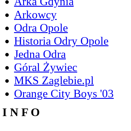
Arka Gdynia
Arkowcy
Odra Opole
Historia Odry Opole
Jedna Odra
Góral Żywiec
MKS Zaglebie.pl
Orange City Boys '03
I N F O