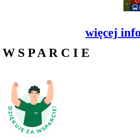
więcej inf
W S P A R C I E