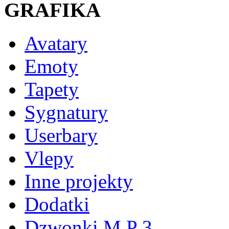
GRAFIKA
Avatary
Emoty
Tapety
Sygnatury
Userbary
Vlepy
Inne projekty
Dodatki
Dzwonki M P 3