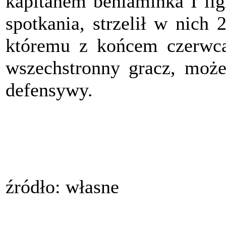
kapitanem beniaminka I lig
spotkania, strzelił w nich 
któremu z końcem czerwca
wszechstronny gracz, moż
defensywy.
źródło: własne