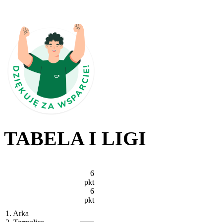
TABELA I LIGI
6
pkt
6
pkt
1. Arka