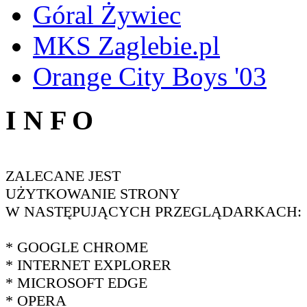
Góral Żywiec
MKS Zaglebie.pl
Orange City Boys '03
I N F O
ZALECANE JEST
UŻYTKOWANIE STRONY
W NASTĘPUJĄCYCH PRZEGLĄDARKACH:
* GOOGLE CHROME
* INTERNET EXPLORER
* MICROSOFT EDGE
* OPERA