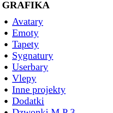
GRAFIKA
Avatary
Emoty
Tapety
Sygnatury
Userbary
Vlepy
Inne projekty
Dodatki
Dzwonki M P 3