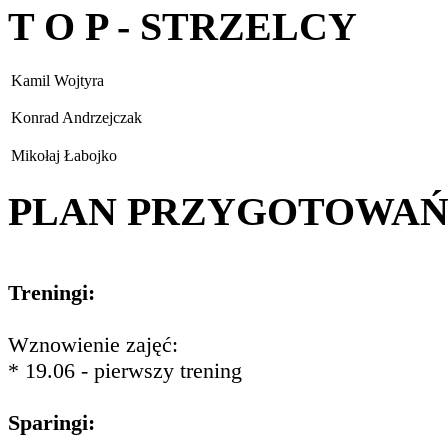
T O P - STRZELCY
Kamil Wojtyra
Konrad Andrzejczak
Mikołaj Łabojko
PLAN PRZYGOTOWA
Treningi:
Wznowienie zajęć:
* 19.06 - pierwszy trening
Sparingi: