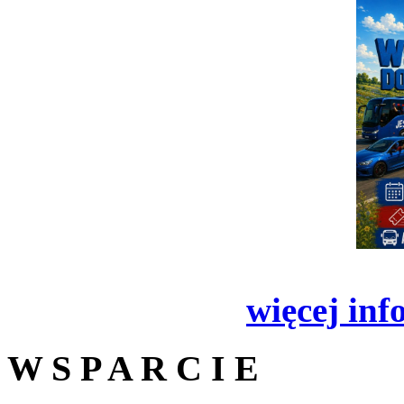
więcej inf
W S P A R C I E