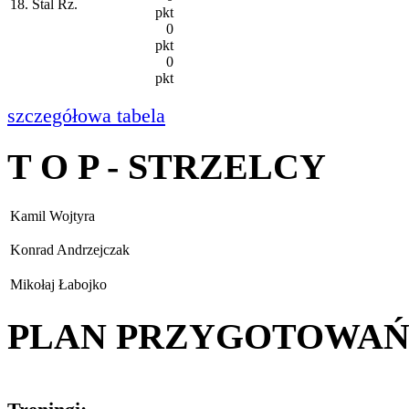
18. Stal Rz.
pkt
0
pkt
0
pkt
szczegółowa tabela
T O P - STRZELCY
Kamil Wojtyra
Konrad Andrzejczak
Mikołaj Łabojko
PLAN PRZYGOTOWA