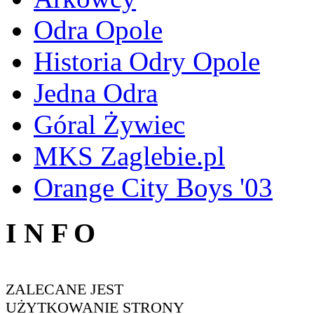
Odra Opole
Historia Odry Opole
Jedna Odra
Góral Żywiec
MKS Zaglebie.pl
Orange City Boys '03
I N F O
ZALECANE JEST
UŻYTKOWANIE STRONY