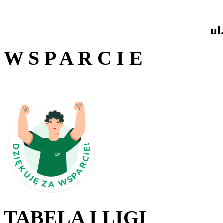
ul
W S P A R C I E
TABELA I LIGI