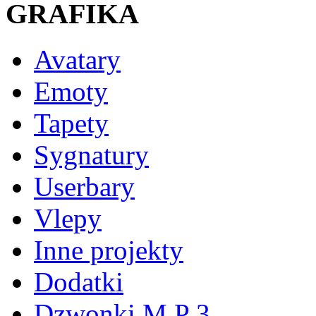
GRAFIKA
Avatary
Emoty
Tapety
Sygnatury
Userbary
Vlepy
Inne projekty
Dodatki
Dzwonki M P 3