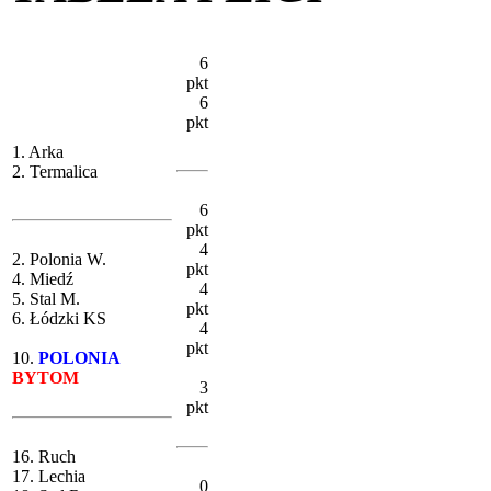
6
pkt
6
pkt
1. Arka
2. Termalica
6
pkt
4
2. Polonia W.
pkt
4. Miedź
4
5. Stal M.
pkt
6. Łódzki KS
4
pkt
10.
POLONIA
BYTOM
3
pkt
16. Ruch
17. Lechia
0