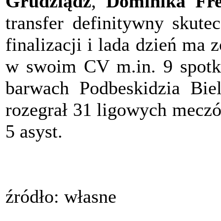
Grudziądz
,
Dominika Fre
transfer definitywny skute
finalizacji i lada dzień ma 
w swoim CV m.in. 9 spotka
barwach Podbeskidzia Bie
rozegrał 31 ligowych meczów
5 asyst.
źródło: własne