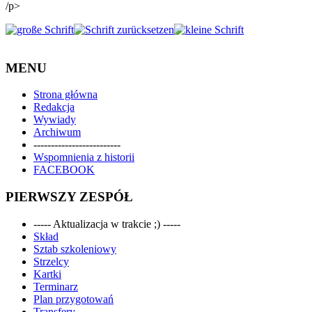
/p>
MENU
Strona główna
Redakcja
Wywiady
Archiwum
-------------------------
Wspomnienia z historii
FACEBOOK
PIERWSZY ZESPÓŁ
----- Aktualizacja w trakcie ;) -----
Skład
Sztab szkoleniowy
Strzelcy
Kartki
Terminarz
Plan przygotowań
Transfery