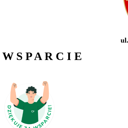
ul
W S P A R C I E