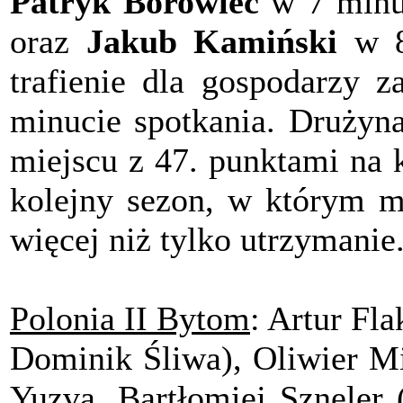
Patryk Borowiec
w 7 minu
oraz
Jakub Kamiński
w 8
trafienie dla gospodarzy 
minucie spotkania. Drużyna
miejscu z 47. punktami na k
kolejny sezon, w którym m
więcej niż tylko utrzymanie
Polonia II Bytom
: Artur Fla
Dominik Śliwa), Oliwier Mil
Yuzva, Bartłomiej Szneler 