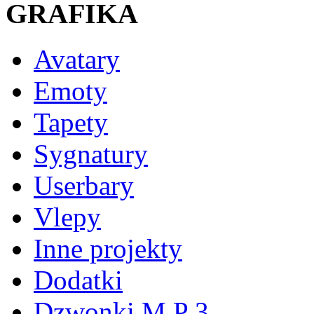
GRAFIKA
Avatary
Emoty
Tapety
Sygnatury
Userbary
Vlepy
Inne projekty
Dodatki
Dzwonki M P 3