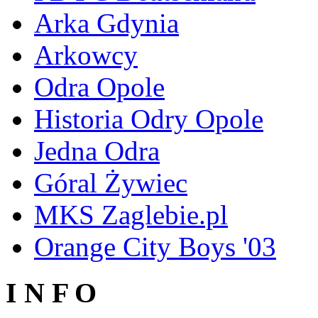
Arka Gdynia
Arkowcy
Odra Opole
Historia Odry Opole
Jedna Odra
Góral Żywiec
MKS Zaglebie.pl
Orange City Boys '03
I N F O