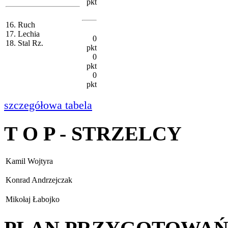
pkt
16. Ruch
17. Lechia
0
18. Stal Rz.
pkt
0
pkt
0
pkt
szczegółowa tabela
T O P - STRZELCY
Kamil Wojtyra
Konrad Andrzejczak
Mikołaj Łabojko