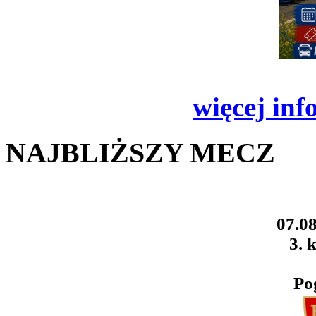
więcej inf
NAJBLIŻSZY MECZ
07.08
3. k
Po